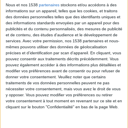
Quoi emmener à l'hôpital pour une opération de
Nous et nos 1538
partenaires
stockons et/ou accédons à des
bypass gastrique ?
informations sur un appareil, telles que les cookies, et traitons
des données personnelles telles que des identifiants uniques et
des informations standards envoyées par un appareil pour des
A l'hôpital, votre infirmière vérifiera votre rythme
publicités et du contenu personnalisés, des mesures de publicité
cardiaque et votre
tension artérielle
. Elle testera votre
et de contenu, des études d'audience et le développement de
urine.
services.
Avec votre permission, nos 1538 partenaires et nous-
mêmes pouvons utiliser des données de géolocalisation
précises et d’identification par scan d'appareil. En cliquant, vous
Votre chirurgien vous rappellera ce qui va se passer
pouvez consentir aux traitements décrits précédemment. Vous
juste avant, pendant et juste après l'opération. Il vous
pouvez également accéder à des informations plus détaillées et
modifier vos préférences avant de consentir ou pour refuser de
préviendra des douleurs. Cela vous permet de rester
donner votre consentement.
Veuillez noter que certains
informé(e), afin de pouvoir signer le formulaire de
traitements de vos données personnelles peuvent ne pas
consentement pour que votre chirurgien puisse vous
nécessiter votre consentement, mais vous avez le droit de vous
y opposer. Vous pouvez modifier vos préférences ou retirer
opérer. Lisez aussi :
Que se passe-t-il avant, pendant
votre consentement à tout moment en revenant sur ce site et en
et après un bypass gastrique ?
cliquant sur le bouton "Confidentialité" en bas de la page Web.
Votre chirurgien pourrait vous demander de porter