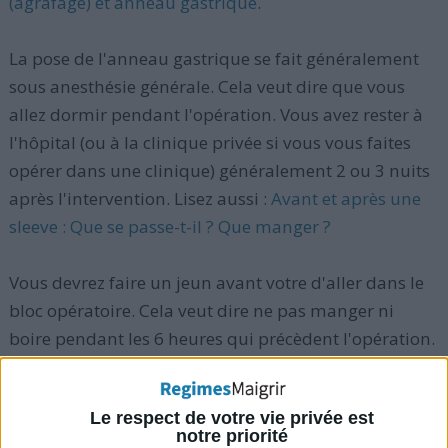
(agrafage) et anneau gastrique
.
La pose de l'anneau gastrique se fait généralement
sous anesthésie générale. Cela veut dire que vous
allez dormir pendant l'opération. Vous avez rester à
l'hôpital (ou à la clinique privée si vous vous faites
opérer dans une clinique) généralement 2 ou 3 nuits
après l'intervention. Lisez aussi :
Avant et après une
sleeve : Que se passe-t-il ? Que manger ?
Vous devrez faire un jeun avant votre d'aller dans le
bloc opératoire. Cela veut dire ne pas manger ni
boire pendant les 6 heures qui précèdent l'opération.
Toutefois, il est important de suivre les
recommandations de votre chirurgien, qui peuvent
Le respect de votre vie privée est
varier de celles que nous indiquons ici. Lisez aussi :
notre priorité