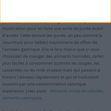
En principe, l'alimentation à adopter sur le long
terme après la pose de l'anneau gastrique devrait
être composée d'aliments normaux et sains, qui sont
solides par nature et qui exigent beaucoup de
mastication pour en faire une sorte de purée avant
d'avaler. Cette texture (en purée, un peu comme la
nourriture pour bébés) maximisera les effets de
l'anneau gastrique. Elle le fera mieux que si vous
choisissez de manger des aliments humides, certes
plus faciles à consommer (comme les soupes, les
casseroles ou les milk-shakes) mais qui passent à
travers l'anneau rapidement et qui se traduisent
souvent par une consommation calorique
supérieure. Lisez aussi :
Aliments riches en calories,
aliments caloriques
.