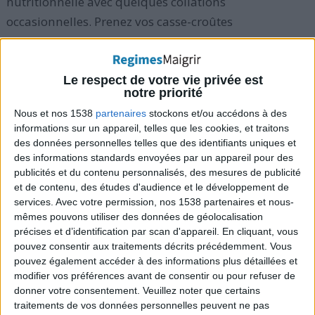
nutritionnelle avec quelques collations
occasionnelles. Prenez vos casse-croûtes
astucieusement avec les 8 aliments que
RegimesMaigrir.com vous conseille.
Ces 8 aliments
vous garantissent une hausse d'énergie dont vous
Le respect de votre vie privée est
notre priorité
aurez besoin pour bien passer la journée, sans coups
Nous et nos 1538
partenaires
stockons et/ou accédons à des
de pompe :
informations sur un appareil, telles que les cookies, et traitons
des données personnelles telles que des identifiants uniques et
des informations standards envoyées par un appareil pour des
publicités et du contenu personnalisés, des mesures de publicité
1) Soja
et de contenu, des études d'audience et le développement de
Le soja est riche en phyto-œstrogènes énergisants
services.
Avec votre permission, nos 1538 partenaires et nous-
(œstrogènes végétaux). Le soja a meilleur goût
mêmes pouvons utiliser des données de géolocalisation
précises et d’identification par scan d'appareil. En cliquant, vous
lorsqu'il est combiné avec la farine d'avoine au petit
pouvez consentir aux traitements décrits précédemment. Vous
déjeuner ou avec des fruits dans un milk-shake.
pouvez également accéder à des informations plus détaillées et
modifier vos préférences avant de consentir ou pour refuser de
donner votre consentement.
Veuillez noter que certains
Le
régime Okinawa
fait partie de ceux qui
traitements de vos données personnelles peuvent ne pas