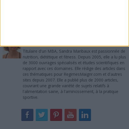
les niveaux d'énergie pour éviter les coups de pompe
? Si vous avez aimé cet article, merci de le
recommander sur Facebook, de le tweeter, de lui
donner un vote +1 sur Google Plus.
A propos de l'auteur :
Sandra Maribaux
Directrice de la publication et rédactrice
Titulaire d'un MBA, Sandra Maribaux est passionnée de
nutrition, diététique et fitness. Depuis 2005, elle a lu plus
de 3000 ouvrages spécialisés et études scientifiques en
rapport avec ces domaines. Elle rédige des articles dans
ces thématiques pour RegimesMaigrir.com et d'autres
sites depuis 2007. Elle a publié plus de 2000 articles,
couvrant une grande variété de sujets relatifs à
l'alimentation saine, à l'amincissement, à la pratique
sportive.