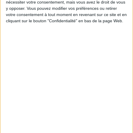
recommandent le plus la consommation régulière de
nécessiter votre consentement, mais vous avez le droit de vous
soja. Ainsi, le soja contient plus de protéines (en
y opposer. Vous pouvez modifier vos préférences ou retirer
votre consentement à tout moment en revenant sur ce site et en
volume) que le bœuf.
cliquant sur le bouton "Confidentialité" en bas de la page Web.
Bien que certaines études suggèrent que le soja
puisse être lié aux problèmes de fertilité chez les
hommes, le soja peut
soulager les bouffées de
chaleur et ainsi aider les femmes à bien vivre la
ménopause
.
2) Dinde sur du blé entier
La combinaison de la viande maigre et le pain en
grains entiers fournit des protéines et de l'endurance,
pour en finir avec les coups de fatigue.