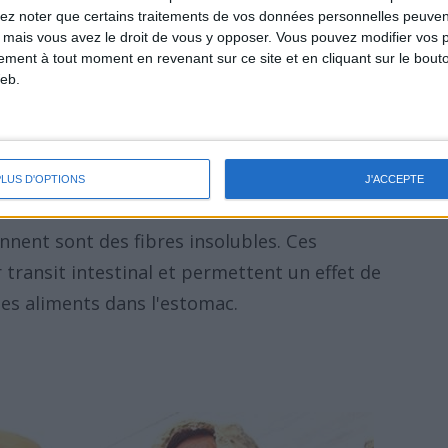
lez noter que certains traitements de vos données personnelles peuven
ient le plus de ce macronutriment : 26
 mais vous avez le droit de vous y opposer. Vous pouvez modifier vos 
 grammes de graine.
tement à tout moment en revenant sur ce site et en cliquant sur le bouto
eb.
ailleurs riches en omega-3, ainsi qu'en
, ce qui en fait un aliment idéal pour un
PLUS D'OPTIONS
J'ACCEPTE
nnent sont des fibres insolubles. Ces
 transit intestinal et permettent un effet de
des aliments dans l'estomac.