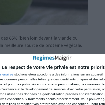
des 65% (bien loin devant la viande ou
 la meilleure source de protéine végétale.
coup d'acides aminés, ce qui en fait un
ur les végans et les végétariens. Elle peut se
Le respect de votre vie privée est notre priorit
es (comprimés, paillettes, poudre). Si la
rtenaires
stockons et/ou accédons à des informations sur un appareil, t
 des données personnelles telles que des identifiants uniques et des in
ontient le plus de propriétés, le goût le plus
reil pour des publicités et du contenu personnalisés, des mesures de p
mprimés.
 d'audience et le développement de services.
Avec votre permission, n
s utiliser des données de géolocalisation précises et d’identification 
ouvez consentir aux traitements décrits précédemment. Vous pouvez é
s détaillées et modifier vos préférences avant de consentir ou pour ref