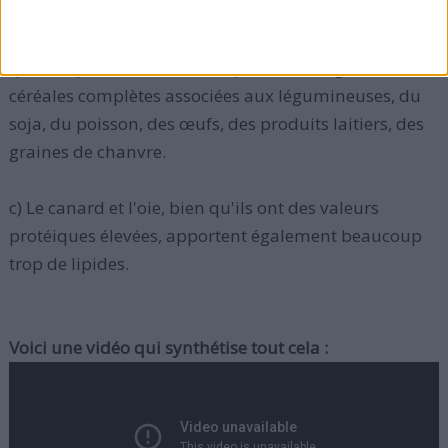
b) Pour obtenir des protéines complètes (de la même
qualité que la viande), vous pouvez manger des
céréales complètes associées aux légumineuses, du
soja, du poisson, des œufs, des produits laitiers, des
graines de chanvre.
c) Le canard et l'oie, bien qu'ils ont des valeurs
protéiques élevées, apportent également beaucoup
trop de lipides.
Voici une vidéo qui synthétise tout cela :