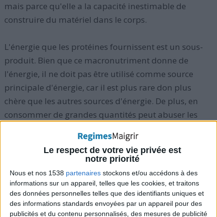
mais parce qu'elle a la capacité inestimable de
construire du matériel dans le corps.
L'énergie que les protéines fournissent est un sous-
produit. Bien que ce macronutriment donne de
l'énergie, il ne doit pas être utilisé comme source
principale d'énergie, car il est plus rare don plus
chère que les autres sources d'énergie. De plus, en
consommer de grandes quantités peut abuser les
pouvoirs de l'organisme de s'en occuper (trop faire
travailler les reins par exemple).
Le respect de votre vie privée est
notre priorité
Vous pouvez trouver facilement des aliments qui
Nous et nos 1538
partenaires
stockons et/ou accédons à des
contiennent beaucoup de ce nutriment
en lisant les
informations sur un appareil, telles que les cookies, et traitons
des données personnelles telles que des identifiants uniques et
étiquettes alimentaires
et en cherchant les denrées
des informations standards envoyées par un appareil pour des
qui contiennent davantage de ce macronutriment
publicités et du contenu personnalisés, des mesures de publicité