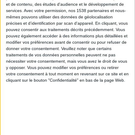
que les autres (s'ils en contiennent plus de 10
et de contenu, des études d'audience et le développement de
services.
Avec votre permission, nos 1538 partenaires et nous-
grammes).
mêmes pouvons utiliser des données de géolocalisation
précises et d’identification par scan d'appareil. En cliquant, vous
pouvez consentir aux traitements décrits précédemment. Vous
2) Liste des aliments à haute teneur
pouvez également accéder à des informations plus détaillées et
modifier vos préférences avant de consentir ou pour refuser de
protéique
donner votre consentement.
Veuillez noter que certains
traitements de vos données personnelles peuvent ne pas
Voici une liste non exhaustive :
nécessiter votre consentement, mais vous avez le droit de vous
Viandes maigres : poissons maigres (sole, raie,
y opposer. Vous pouvez modifier vos préférences ou retirer
etc.), poissons gras, poissons en conserve,
votre consentement à tout moment en revenant sur ce site et en
cliquant sur le bouton "Confidentialité" en bas de la page Web.
poissons fumés, surimi, volailles (blanc de poulet,
dinde, etc.), cheval, veau, bœuf, lapin, jambon
maigre (allégé en matières grasses et découenné),
etc.
Légumineuses : lentilles, petits pois, pois chiche,
haricots rouges, pois cassés, etc.
Produits laitiers (à 0% de matières grasses si