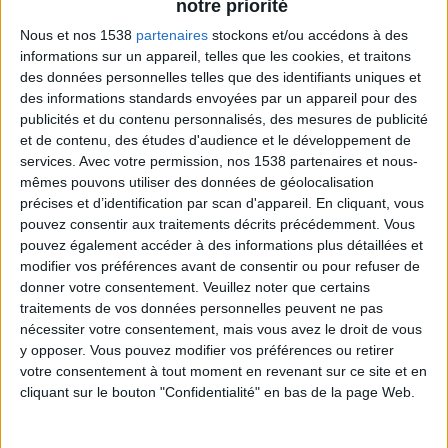
métabolisme, métaboliser plus pour perdre du
notre priorité
poids
",
Métabolisme : 8 choses à savoir sur son
Nous et nos 1538
partenaires
stockons et/ou accédons à des
renforcement
et "
Stimuler votre métabolisme,
informations sur un appareil, telles que les cookies, et traitons
des données personnelles telles que des identifiants uniques et
aliments qui augmentent le métabolisme
".
des informations standards envoyées par un appareil pour des
publicités et du contenu personnalisés, des mesures de publicité
et de contenu, des études d'audience et le développement de
services.
Avec votre permission, nos 1538 partenaires et nous-
2) Aider à résoudre les problèmes de sommeil
mêmes pouvons utiliser des données de géolocalisation
(comme l'insomnie)
précises et d’identification par scan d'appareil. En cliquant, vous
Des exercices physiques réguliers peuvent aider les
pouvez consentir aux traitements décrits précédemment. Vous
pouvez également accéder à des informations plus détaillées et
personnes qui ont des troubles de sommeil la nuit.
modifier vos préférences avant de consentir ou pour refuser de
Cela s'explique par le fait que des exercices
donner votre consentement.
Veuillez noter que certains
physiques réguliers aident à fatiguer le corps, ce qui
traitements de vos données personnelles peuvent ne pas
nécessiter votre consentement, mais vous avez le droit de vous
vous aidera à dormir beaucoup plus facilement la
y opposer. Vous pouvez modifier vos préférences ou retirer
nuit.
votre consentement à tout moment en revenant sur ce site et en
cliquant sur le bouton "Confidentialité" en bas de la page Web.