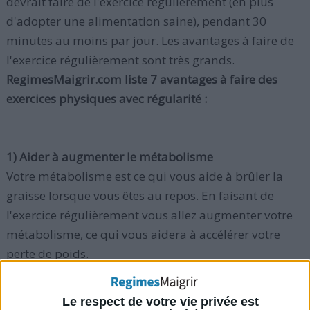
devrait faire de l'exercice régulièrement (en plus
d'adopter une alimentation saine), pendant 30
minutes au moins par jour. Les avantages à faire de
l'exercice régulièrement sont très grands.
RegimesMaigrir.com liste 7 avantages à faire des
exercices physiques avec régularité :
1) Aider à augmenter le métabolisme
Votre métabolisme est ce qui vous aide à brûler la
graisse lorsque vous êtes au repos. En faisant de
l'exercice régulièrement vous allez augmenter votre
métabolisme, ce qui vous aidera à accélérer votre
perte de poids.
Consultez également nos articles "
Augmenter le
Le respect de votre vie privée est