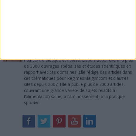
Que pensez-vous de ces 7 avantages à faire de
l'exercice régulièrement ? Si vous avez aimé cet
article, merci de le recommander sur Facebook, de le
tweeter, de lui donner un vote +1 sur Google Plus.
A propos de l'auteur :
Sandra Maribaux
Directrice de la publication et rédactrice
Titulaire d'un MBA, Sandra Maribaux est passionnée de
nutrition, diététique et fitness. Depuis 2005, elle a lu plus
de 3000 ouvrages spécialisés et études scientifiques en
rapport avec ces domaines. Elle rédige des articles dans
ces thématiques pour RegimesMaigrir.com et d'autres
sites depuis 2007. Elle a publié plus de 2000 articles,
couvrant une grande variété de sujets relatifs à
l'alimentation saine, à l'amincissement, à la pratique
sportive.