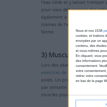
l'eau tiède et y laisser tremper 
pour vous débarrasser des cell
également à la détente des musc
toxines de l'exoderme, ce qui co
Nous et nos 1538
pa
ferme.
cookies, et traitons
envoyées par un appa
contenu, des études
et nous-mêmes pouvon
3) Musculation
En cliquant, vous p
des informations plu
Lors des séances régulières d'e
consentement.
Veuil
votre consentement,
exercices de musculation pour 
retirer votre consen
poids. Un programme de muscul
en bas de la page W
par semaine aide à affermir les
muscles pour mieux adhérer à la 