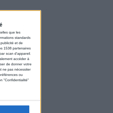
é
elles que les
formations standards
ublicité et de
os 1538 partenaires
par scan d'appareil.
galement accéder à
user de donner votre
t ne pas nécessiter
préférences ou
n "Confidentialité"