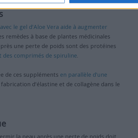
s
avec le gel d'Aloe Vera aide à augmenter
res remèdes à base de plantes médicinales
 après une perte de poids sont des protéines
et des comprimés de spiruline
.
ée de ces suppléments
en parallèle d'une
abrication d'élastine et de collagène dans le
ue
fermir la peau après une perte de poids doit