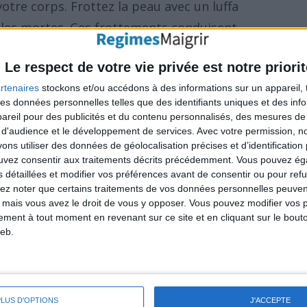
votre corps. Frottez la peau avec un luffa
ules mortes. Ces frottements conduisent
les du corps ainsi qu'à l'élimination des
Le respect de votre vie privée est notre priorit
ntribue à tonifier la peau et à la rendre plus
rtenaires
stockons et/ou accédons à des informations sur un appareil, t
 des données personnelles telles que des identifiants uniques et des in
reil pour des publicités et du contenu personnalisés, des mesures de p
 d'audience et le développement de services.
Avec votre permission, n
s utiliser des données de géolocalisation précises et d’identification 
ouvez consentir aux traitements décrits précédemment. Vous pouvez é
s détaillées et modifier vos préférences avant de consentir ou pour ref
xercices physiques,
essayez d'inclure des
lez noter que certains traitements de vos données personnelles peuven
 mais vous avez le droit de vous y opposer. Vous pouvez modifier vos 
raffermir une peau lâche
après la perte de
tement à tout moment en revenant sur ce site et en cliquant sur le bouto
ation consistant en 3 séances (au minimum)
eb.
 tissus sous le derme, augmentant ainsi les
peau lâche (et la resserrer).
PLUS D'OPTIONS
J'ACCEPTE