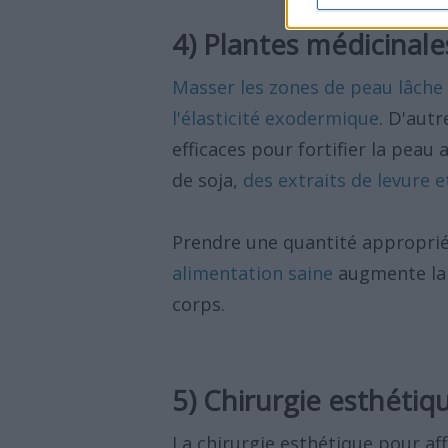
4) Plantes médicinale
Masser les zones de peau lâche 
l'élasticité exodermique
. D'aut
efficaces pour fortifier la peau
de soja,
des extraits de levure 
Prendre une quantité appropri
alimentation saine
augmente la f
corps.
5) Chirurgie esthétiq
La chirurgie esthétique pour af