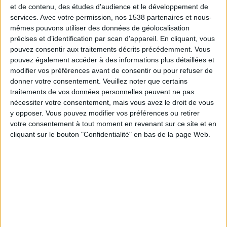
recommandés en calcium
devraient par exemple se
et de contenu, des études d'audience et le développement de
services.
Avec votre permission, nos 1538 partenaires et nous-
situer entre 1 000 et 1 200 mg. Mais parce que le
mêmes pouvons utiliser des données de géolocalisation
calcium est volumineux, en inclure autant rendrait la
précises et d’identification par scan d'appareil. En cliquant, vous
pilule multivitaminée trop grande. La prise
pouvez consentir aux traitements décrits précédemment. Vous
pouvez également accéder à des informations plus détaillées et
additionnelle d'un supplément de minéraux pourrait
modifier vos préférences avant de consentir ou pour refuser de
donc être envisagée dans certains cas.
donner votre consentement.
Veuillez noter que certains
traitements de vos données personnelles peuvent ne pas
nécessiter votre consentement, mais vous avez le droit de vous
y opposer. Vous pouvez modifier vos préférences ou retirer
2) Multivitamines à base d'aliments
votre consentement à tout moment en revenant sur ce site et en
cliquant sur le bouton "Confidentialité" en bas de la page Web.
Il s'agit des vitamines combinées avec des aliments
complets en poudre. En bref, les fabricants
décomposent les fruits, les légumes et d'autres
ingrédients alimentaires, puis ils ajoutent des
vitamines avant de les mettre dans des gélules.
Avantages :
Il y a moins de risque d'avoir un estomac