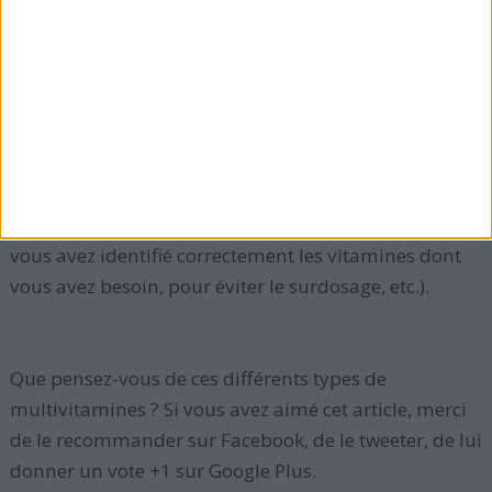
Zinc : 11 mg / 8 mg.
1 microgramme est égal à 1 millionième de gramme.
RegimesMaigrir.com vous invite à toujours consulter
votre médecin avant d'introduire un supplément
multivitaminé dans votre alimentation (pour voir si
vous avez identifié correctement les vitamines dont
vous avez besoin, pour éviter le surdosage, etc.).
Que pensez-vous de ces différents types de
multivitamines ? Si vous avez aimé cet article, merci
de le recommander sur Facebook, de le tweeter, de lui
donner un vote +1 sur Google Plus.