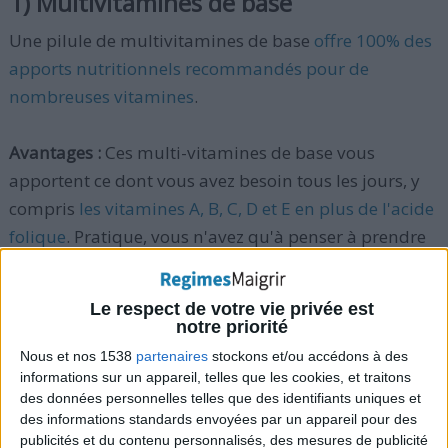
1) Multivitamines de base
Une pilule de multivitamines de base
offre 100% des
apports nutritionnels recommandés pour de
nombreuses vitamines
.
Avantages :
Ces multi-vitamines de base vous
apportent ce dont vous avez besoin tous les jours, y
compris
les vitamines A, B, C, D et E en plus de l'acide
folique
. Pratique, vous n'avez qu'à penser à prendre
1 comprimé pour obtenir ces vitamines.
Le respect de votre vie privée est
Remarques :
Quelques multivitamines de base
notre priorité
incluent aussi des minéraux (fer, calcium,
Nous et nos 1538
partenaires
stockons et/ou accédons à des
magnésium, etc.), mais leurs taux de minéraux
informations sur un appareil, telles que les cookies, et traitons
des données personnelles telles que des identifiants uniques et
peuvent être plus faibles que les apports
des informations standards envoyées par un appareil pour des
nutritionnels recommandés.
Les apports
publicités et du contenu personnalisés, des mesures de publicité