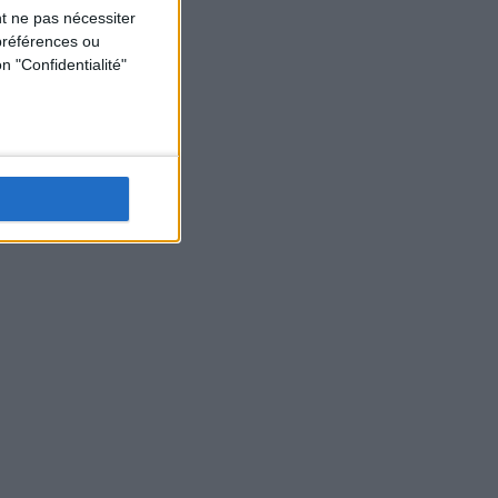
t ne pas nécessiter
préférences ou
n "Confidentialité"