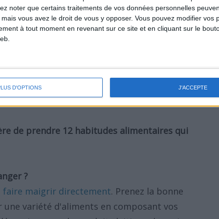
Grignotez-vous en faisant la cuisine ? Essayez-
lez noter que certains traitements de vos données personnelles peuven
 mais vous avez le droit de vous y opposer. Vous pouvez modifier vos 
les plats de vos enfants ? Analysez vos
tement à tout moment en revenant sur ce site et en cliquant sur le bouto
 plus facile d'identifier quelques
eb.
z changer. Tous ces changements peuvent
er beaucoup de
consommation inutile de
PLUS D'OPTIONS
J'ACCEPTE
e de prendre 12 habitudes alimentaires qui
anger ?
faire maigrir directement
. Prenez la bonne
 une variété d'aliments en composant vos