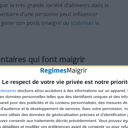
par la très grande variété d'aliments dans le
mentaire d'une personne peut influencer
 gérer son poids (maigrir ou
stabiliser le
ntaires qui font maigrir
é si vous faites de petits changements avec
dant très longtemps. Au fur et à mesure que
Le respect de votre vie privée est notre priorit
 mineurs à
votre style de vie
, vous
rtenaires
stockons et/ou accédons à des informations sur un appareil, t
 des données personnelles telles que des identifiants uniques et des in
s peuvent se cumuler pour faire économiser
reil pour des publicités et du contenu personnalisés, des mesures de p
 et aider à maigrir.
 d'audience et le développement de services.
Avec votre permission, n
s utiliser des données de géolocalisation précises et d’identification 
ouvez consentir aux traitements décrits précédemment. Vous pouvez é
 vos habitudes alimentaires.
Mangez-vous
s détaillées et modifier vos préférences avant de consentir ou pour ref