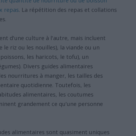
tite quantité de nourriture ou de boisson
x repas
. La répétition des repas et collations
es.
nt d'une culture à l'autre, mais incluent
e riz ou les nouilles), la viande ou un
oissons, les haricots, le tofu), un
umes). Divers guides alimentaires
es nourritures à manger, les tailles des
ntaire quotidienne. Toutefois, les
abitudes alimentaires, les coutumes
terminent grandement ce qu'une personne
tudes alimentaires sont quasiment uniques