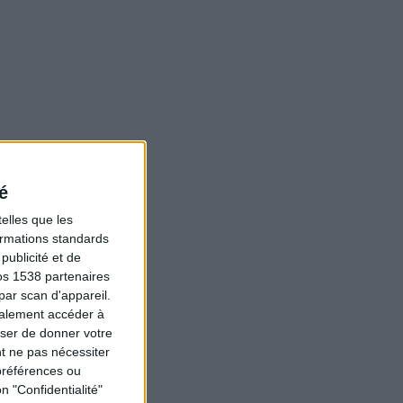
é
elles que les
formations standards
ublicité et de
os 1538 partenaires
par scan d'appareil.
galement accéder à
user de donner votre
t ne pas nécessiter
préférences ou
n "Confidentialité"