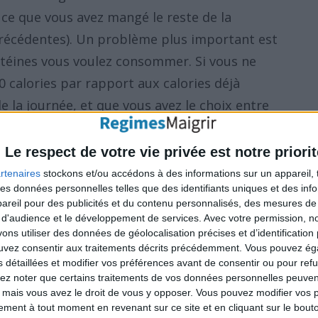
 ce que vous avez mangé le reste de la
précédentes). Un problème plus important est
otéines vous voulez consommer. Si vous ne
calories par rapport aux calories déjà
la journée, et que vous avez le choix entre
trine de poulet, et que vous n'avez pas
ines de la journée, choisissez la poitrine de
Le respect de votre vie privée est notre priorit
rtenaires
stockons et/ou accédons à des informations sur un appareil, t
 des données personnelles telles que des identifiants uniques et des in
reil pour des publicités et du contenu personnalisés, des mesures de p
ement (une fois par semaine par exemple,
 d'audience et le développement de services.
Avec votre permission, n
s utiliser des données de géolocalisation précises et d’identification 
gâteau, des chips ou une crème glacée ne vous
ouvez consentir aux traitements décrits précédemment. Vous pouvez é
s important est de savoir comment ce type
s détaillées et modifier vos préférences avant de consentir ou pour ref
lez noter que certains traitements de vos données personnelles peuven
 petits plaisirs sucrés) peut trouver une
 mais vous avez le droit de vous y opposer. Vous pouvez modifier vos 
ctuelle.
S'autoriser un petit écart alimentaire
tement à tout moment en revenant sur ce site et en cliquant sur le bouto