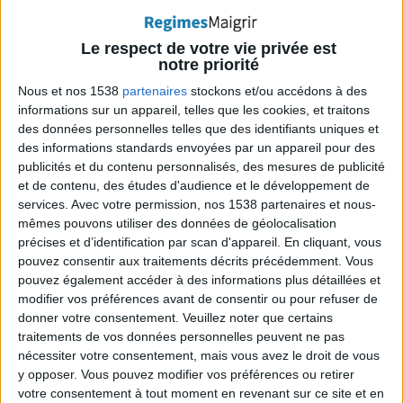
penser à votre corps qu'il est temps de stocker des
lipides, manger les aliments qui diminuent le taux
Le respect de votre vie privée est
notre priorité
d'insuline est utile.
Nous et nos 1538
partenaires
stockons et/ou accédons à des
informations sur un appareil, telles que les cookies, et traitons
Afin de faire des réserves lipidiques, votre corps
des données personnelles telles que des identifiants uniques et
ralentit votre métabolisme. En conséquence, vous
des informations standards envoyées par un appareil pour des
publicités et du contenu personnalisés, des mesures de publicité
brûlez moins de calories. Pour y remédier et brûler la
et de contenu, des études d'audience et le développement de
graisse plus aisément,
mangez des aliments qui
services.
Avec votre permission, nos 1538 partenaires et nous-
augmentent le métabolisme comme les céréales à
mêmes pouvons utiliser des données de géolocalisation
précises et d’identification par scan d'appareil. En cliquant, vous
base de grains entiers
.
pouvez consentir aux traitements décrits précédemment. Vous
pouvez également accéder à des informations plus détaillées et
modifier vos préférences avant de consentir ou pour refuser de
3) Avoine
donner votre consentement.
Veuillez noter que certains
traitements de vos données personnelles peuvent ne pas
Il s'agit d'une belle source de
fibre alimentaire, qui
nécessiter votre consentement, mais vous avez le droit de vous
y opposer. Vous pouvez modifier vos préférences ou retirer
fait monter votre métabolisme
. Et puisque les flocons
votre consentement à tout moment en revenant sur ce site et en