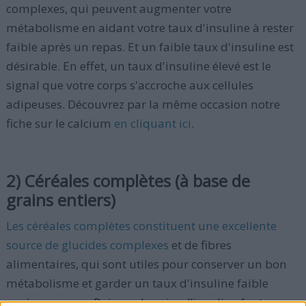
complexes, qui peuvent augmenter votre
métabolisme en aidant votre taux d'insuline à rester
faible après un repas. Et un faible taux d'insuline est
désirable. En effet, un taux d'insuline élevé est le
signal que votre corps s'accroche aux cellules
adipeuses. Découvrez par la même occasion notre
fiche sur le calcium
en cliquant ici
.
2) Céréales complètes (à base de
grains entiers)
Les céréales complètes constituent une excellente
source de glucides complexes
et de fibres
alimentaires, qui sont utiles pour conserver un bon
métabolisme et garder un taux d'insuline faible
après un repas. Puisque les pics d'insuline font