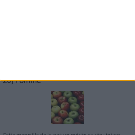
or elle ne brûle pas de matière grasse directement
(aucune étude scientifique ne l'a prouvé), elle ne fait
qu'aider. Manger la moitié d'une pamplemousse
avant chaque repas ou boire une portion de jus de ce
fruit 3 fois par jour peut aider les gens à perdre du
poids. D'autres bons agrumes brûle graisse sont les
mandarines et les citrons.
20) Pomme
Cette merveille de la nature mérite sa réputation