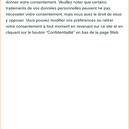
uniquement les femmes qui avaient un très faible
donner votre consentement.
Veuillez noter que certains
apport en calcium avant l'étude, le supplément
traitements de vos données personnelles peuvent ne pas
nécessiter votre consentement, mais vous avez le droit de vous
"calcium + vitamine D" présente des avantages.
y opposer. Vous pouvez modifier vos préférences ou retirer
votre consentement à tout moment en revenant sur ce site et en
Parmi les femmes qui consommaient moins de 600
cliquant sur le bouton "Confidentialité" en bas de la page Web.
milligrammes de calcium par jour (avant de
commencer l'étude), le supplément en calcium et
vitamine D permettait davantage de réductions de
poids et de graisse corporelle.
Bien que la raison de cet avantage n'est pas claire, il a
été prouvé que le supplément aidait à baisser
l'appétit pour les aliments gras chez les femmes
étudiées, les chercheurs ont rapporté dans la revue
"British Journal of Nutrition".