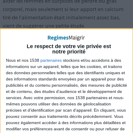
aider les femmes en surpoids de perdre du gras
corporel, mais seulement si leur apport en calcium
tiré de l'alimentation était initialement assez bas,
vient de suggérer une petite étude.
L'étude a suivi 63 femmes en surpoids ou obèses et a
Le respect de votre vie privée est
trouvé que la plupart de celles qui ont pris des
notre priorité
suppléments "calcium + vitamine D", en plus de
Nous et nos 1538
partenaires
stockons et/ou accédons à des
suivre un régime allégé en calories, n'ont pas perdu
informations sur un appareil, telles que les cookies, et traitons
des données personnelles telles que des identifiants uniques et
plus de graisse corporelle que celles qui ont pris un
des informations standards envoyées par un appareil pour des
placebo, cela sur une période de suivi de plus de 15
publicités et du contenu personnalisés, des mesures de publicité
semaines. Mais il y a une exception, pour les femmes
et de contenu, des études d'audience et le développement de
services.
Avec votre permission, nos 1538 partenaires et nous-
qui accusaient un déficit de calcium avant de
mêmes pouvons utiliser des données de géolocalisation
commencer l'étude.
précises et d’identification par scan d'appareil. En cliquant, vous
pouvez consentir aux traitements décrits précédemment. Vous
pouvez également accéder à des informations plus détaillées et
En effet, lorsque les chercheurs ont analysé
modifier vos préférences avant de consentir ou pour refuser de