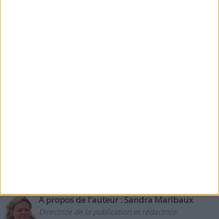
Bien que les résultats des repas tests indiquent que
du calcium en extra puisse aider les femmes
accusant un déficit en calcium à freiner leur appétit
pendant les régimes, des recherches plus poussées
sont nécessaires pour confirmer cette conclusion,
selon l'équipe du docteur Tremblay.
Que pensez-vous de la conclusion de cette étude ?
Avez-vous déjà observé cet avantage du calcium et de
la vitamine D ?Si vous avez aimé cet article, merci de
le recommander sur Facebook, de le tweeter, de lui
donner un vote +1 sur Google Plus.
A propos de l'auteur :
Sandra Maribaux
Directrice de la publication et rédactrice