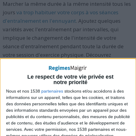
Marcher la même durée à la même intensité tous les
jours
va trop habituer votre corps à vos séances
d'entraînement en l'ennuyant
. Ajoutez quelques
variétés avec l'entraînement par intervalles, qui
implique le changement de l'intensité de votre
séance d'entraînement pendant toute la durée de
votre session d'exercice physique. Découvrez
également
les cinq substances vitaminiques et
minérales qui peuvent aider à hâter les fonctions
Le respect de votre vie privée est
métaboliques
.
notre priorité
Nous et nos 1538
partenaires
stockons et/ou accédons à des
Toutes les 5 minutes de votre marche, commencez à
informations sur un appareil, telles que les cookies, et traitons
des données personnelles telles que des identifiants uniques et
faire un jogging pendant 1 minute. Ensuite,
des informations standards envoyées par un appareil pour des
recommencez à marcher 5 minutes, et ainsi de suite.
publicités et du contenu personnalisés, des mesures de publicité
Toutes les 5 minutes de votre balade en vélo, pédalez
et de contenu, des études d'audience et le développement de
services.
Avec votre permission, nos 1538 partenaires et nous-
plus vite et avec un braquet supérieur pendant 1
mêmes pouvons utiliser des données de géolocalisation