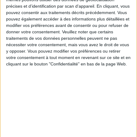
minute, avant de revenir au rythme initial
précises et d’identification par scan d'appareil. En cliquant, vous
(tranquille) pendant 5 minutes et ainsi de suite.
pouvez consentir aux traitements décrits précédemment. Vous
pouvez également accéder à des informations plus détaillées et
modifier vos préférences avant de consentir ou pour refuser de
Si vous nagez à un rythme tranquille pendant 2
donner votre consentement.
Veuillez noter que certains
longueurs, accélérez pendant la longueur suivante,
traitements de vos données personnelles peuvent ne pas
nécessiter votre consentement, mais vous avez le droit de vous
avant de revenir au rythme normal pendant 2
y opposer. Vous pouvez modifier vos préférences ou retirer
longueurs et ainsi de suite. En faisant ainsi, vous allez
votre consentement à tout moment en revenant sur ce site et en
brûler davantage de calories pendant la même durée
cliquant sur le bouton "Confidentialité" en bas de la page Web.
d'entraînement physique et redémarrer votre
métabolisme
.
2) Vous remuer souvent
Les personnes qui tambourinent leurs doigts ou qui
font rebondir leurs genoux longtemps et souvent
quotidiennement peuvent brûler au moins 500