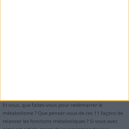
Il existe des preuves que
si vous augmentez vos
apports en protéines pour atteindre la tranche
supérieure de l'intervalle recommandée
(environ
20% des calories consommées au total par jour), la
quantité d'énergie que vous dépensez au repos
restera stable même si vous êtes en train de maigrir.
En effet, normalement, au fur et à mesure que vous
perdez du poids, votre corps s'ajuste et vous brûlez
moins de calories au repos.
Et vous, que faites-vous pour redémarrer le
métabolisme ? Que pensez-vous de ces 11 façons de
relancer les fonctions métaboliques ? Si vous avez