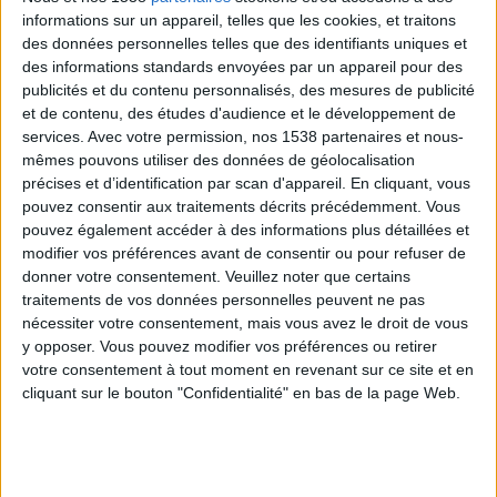
intense avec des intervalles d'activité plus modérée.
informations sur un appareil, telles que les cookies, et traitons
des données personnelles telles que des identifiants uniques et
des informations standards envoyées par un appareil pour des
Prenons la marche à pied comme exemple. Si vous
publicités et du contenu personnalisés, des mesures de publicité
vous trouvez en bonne forme, vous pourriez
et de contenu, des études d'audience et le développement de
incorporer de courtes périodes de jogging dans vos
services.
Avec votre permission, nos 1538 partenaires et nous-
mêmes pouvons utiliser des données de géolocalisation
marches rapides régulières. Si vous êtes moins en
précises et d’identification par scan d'appareil. En cliquant, vous
forme, vous pourriez alterner à votre guise la marche
pouvez consentir aux traitements décrits précédemment. Vous
à pied normale avec des périodes de marche plus
pouvez également accéder à des informations plus détaillées et
modifier vos préférences avant de consentir ou pour refuser de
rapide. Par exemple si vous marchez à l'extérieur,
donner votre consentement.
Veuillez noter que certains
vous pourriez augmenter votre allure
entre certaines
traitements de vos données personnelles peuvent ne pas
boîtes à lettres, arbres ou autres points de repère
nécessiter votre consentement, mais vous avez le droit de vous
y opposer. Vous pouvez modifier vos préférences ou retirer
avant de marcher à allure classique de nouveau
.
votre consentement à tout moment en revenant sur ce site et en
cliquant sur le bouton "Confidentialité" en bas de la page Web.
> Que peut faire l'entraînement par
intervalles pour vous ?