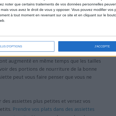
lez noter que certains traitements de vos données personnelles peuven
 mais vous avez le droit de vous y opposer. Vous pouvez modifier vos 
re 7 astuces pour vous forcer à manger
tement à tout moment en revenant sur ce site et en cliquant sur le bouto
eb.
:
tes (ou bols) plus petites pour
PLUS D'OPTIONS
J'ACCEPTE
tivement
ls ont augmenté en même temps que les tailles
voir des portions de nourriture de la bonne
siette peut vous faire penser que vous ne
 des assiettes plus petites et versez vos
etits.
Prendre vos plats dans des assiettes