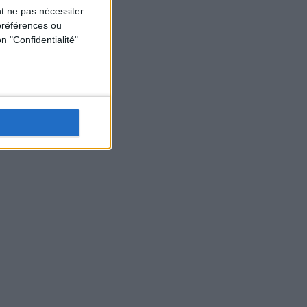
t ne pas nécessiter
préférences ou
n "Confidentialité"