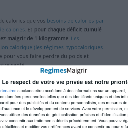
de calories que vos
besoins de calories par
de calories
. Et
pour chaque déficit cumulé
llez maigrir de 1 kilogramme
.
Les
tion calorique (les régimes hypocaloriques
e pour vous faire perdre du poids et
otre santé.
Le respect de votre vie privée est notre priorit
eillé de vouloir atteindre un déficit de 8 000
 un manque de 8 000 calories à toute vitesse,
rtenaires
stockons et/ou accédons à des informations sur un appareil, t
 des données personnelles telles que des identifiants uniques et des in
prendrez tout le poids perdu (voire davantage)
reil pour des publicités et du contenu personnalisés, des mesures de p
 à vous nourrir normalement (en
 d'audience et le développement de services.
Avec votre permission, n
s utiliser des données de géolocalisation précises et d’identification 
es dont vous avez besoin par jour).
ouvez consentir aux traitements décrits précédemment. Vous pouvez é
s détaillées et modifier vos préférences avant de consentir ou pour ref