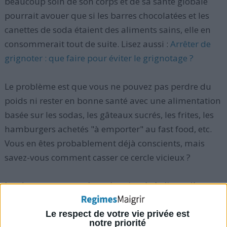
beaucoup soin de son corps et de sa santé globale
pourrait avouer que si les barres chocolatées et les
canettes de soda étaient des aliments sains, elle en
consommerait tout de suite. Lisez aussi :
Arrêter de
grignoter : que faire pour éviter le grignotage ?
Le problème est que vous ne pouvez pas perdre du
poids ni rester en bonne santé avec une alimentation
basée sur les sodas, les gâteaux sucrés, les frites, les
hamburgers achetés "à emporter" au fast food, etc.
Vous en êtes probablement déjà conscients, mais
savez-vous comment casser ce cercle vicieux ?
La réponse est peut-être plus simple à dire qu'à
mettre en pratique :
remplacer (un aliment de
malbouffe par un autre
aliment plus sain
et aux
Le respect de votre vie privée est
notre priorité