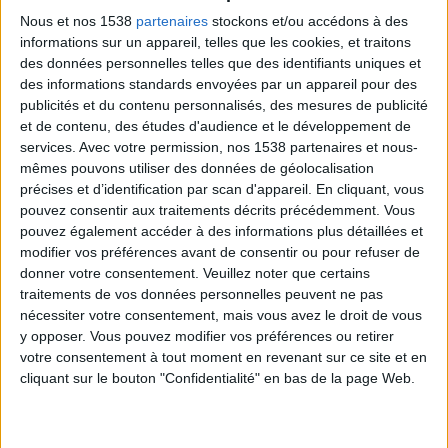
goûts proches). Nous allons revenir dessus plus tard,
Nous et nos 1538
partenaires
stockons et/ou accédons à des
mais auparavant, découvrez les raisons pour
informations sur un appareil, telles que les cookies, et traitons
lesquelles nous aimons tant les
aliments malsains
.
des données personnelles telles que des identifiants uniques et
des informations standards envoyées par un appareil pour des
publicités et du contenu personnalisés, des mesures de publicité
et de contenu, des études d'audience et le développement de
> Pourquoi aimons-nous la malbouffe ? Quelles sont
services.
Avec votre permission, nos 1538 partenaires et nous-
les conséquences à l'envie de manger ce type de
mêmes pouvons utiliser des données de géolocalisation
précises et d’identification par scan d'appareil. En cliquant, vous
nourritures ?
pouvez consentir aux traitements décrits précédemment. Vous
Il existe diverses raisons pour lesquelles nous
pouvez également accéder à des informations plus détaillées et
adorons la malbouffe. Cela inclut le goût, la texture,
modifier vos préférences avant de consentir ou pour refuser de
donner votre consentement.
Veuillez noter que certains
et même la façon dont nos gènes ont été codés. Nos
traitements de vos données personnelles peuvent ne pas
corps ont été "programmés" avec le temps pour
avoir
nécessiter votre consentement, mais vous avez le droit de vous
envie de manger
certains aliments après 200 000
y opposer. Vous pouvez modifier vos préférences ou retirer
votre consentement à tout moment en revenant sur ce site et en
années d'adaptation évolutive.
cliquant sur le bouton "Confidentialité" en bas de la page Web.
La malbouffe est typiquement remplie de
sucres