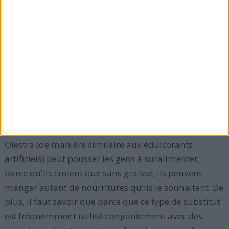
vide, il ne remplit pas les critères d'un bon aliment de
substitut.
En effet, parce que Olestra a tendance à emporter des
vitamines solubles dans la graisse (liposolubles) en
quittant le corps humain, sans être digéré, les
fabricants doivent ajouter dans ce substitut des
additifs pour faciliter l'absorption naturelle des
vitamines liposolubles.
Olestra (de manière similaire aux édulcorants
artificiels) peut pousser les gens à suralimenter,
parce qu'ils croient que sans graisse, ils peuvent
manger autant de nourritures qu'ils le souhaitent. De
plus, il faut savoir que parce que ce type de substitut
est fréquemment utilisé conjointement avec des