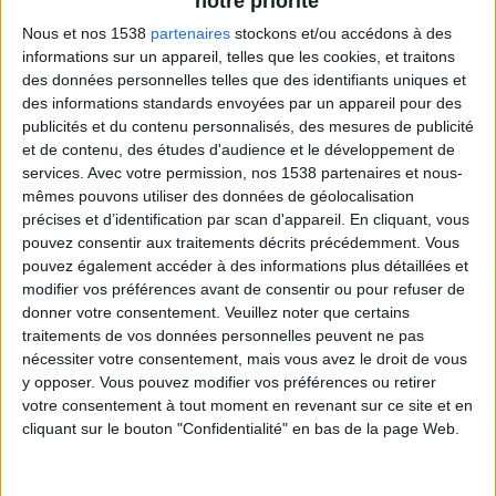
notre priorité
Il y a 3 corps cétoniques endogènes (synthétisés par
l'organisme lui-même) : l'acétone, l'acétoacétate, le
Nous et nos 1538
partenaires
stockons et/ou accédons à des
informations sur un appareil, telles que les cookies, et traitons
bêta-hydroxybutyrate (même si ce dernier n'est pas
des données personnelles telles que des identifiants uniques et
techniquement un cétone mais un acide
des informations standards envoyées par un appareil pour des
carboxylique, il est classé dans les corps cétoniques).
publicités et du contenu personnalisés, des mesures de publicité
et de contenu, des études d'audience et le développement de
services.
Avec votre permission, nos 1538 partenaires et nous-
Certains de ces cétones sont utilisés pour l'énergie.
mêmes pouvons utiliser des données de géolocalisation
Par exemple, le muscle du cœur et les reins préfèrent
précises et d’identification par scan d'appareil. En cliquant, vous
pouvez consentir aux traitements décrits précédemment. Vous
les cétones au glucose. La plupart des cellules, y
pouvez également accéder à des informations plus détaillées et
compris les cellules du cerveau, sont capables
modifier vos préférences avant de consentir ou pour refuser de
d'utiliser les cétones pour au moins une partie de
donner votre consentement.
Veuillez noter que certains
traitements de vos données personnelles peuvent ne pas
leur énergie (le cerveau peut utiliser le glucose ou les
nécessiter votre consentement, mais vous avez le droit de vous
cétones pour l'énergie, il ne peut pas brûler la graisse
y opposer. Vous pouvez modifier vos préférences ou retirer
pour obtenir l'énergie). Mais il existe un type de
votre consentement à tout moment en revenant sur ce site et en
cliquant sur le bouton "Confidentialité" en bas de la page Web.
molécule cétonique appelée l'acétone qui ne peut
être utilisée et est excrétée en tant que déchet, surtout