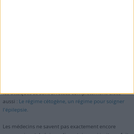
> Qu'est-ce le régime cétogène ?
Il s'agit d'un régime alimentaire riche en matières
grasses et pauvre en glucides. Ce régime fût
développé dès les années 1900. Le régime cétogène
fait que le corps brûle de la graisse pour obtenir de
l'énergie (plutôt que de brûler du glucose). Selon
certaines études, s'il est fait sous étroite surveillance
ce régime aide 60% des enfants épileptiques à
réduire leurs symptômes. En fait, dans 30% des cas
les attaques se sont arrêtées complètement. Lisez
aussi :
Le régime cétogène, un régime pour soigner
l'épilepsie
.
Les médecins ne savent pas exactement encore