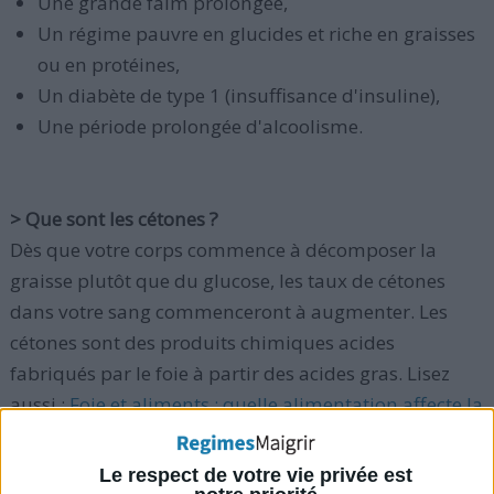
Une grande faim prolongée,
Un régime pauvre en glucides et riche en graisses
ou en protéines,
Un diabète de type 1 (insuffisance d'insuline),
Une période prolongée d'alcoolisme.
> Que sont les cétones ?
Dès que votre corps commence à décomposer la
graisse plutôt que du glucose, les taux de cétones
dans votre sang commenceront à augmenter. Les
cétones sont des produits chimiques acides
fabriqués par le foie à partir des acides gras. Lisez
aussi :
Foie et aliments : quelle alimentation affecte la
santé du foie ?
Le respect de votre vie privée est