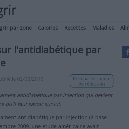
grir par zone
Calories
Recettes
Maladies
Ali
 sur l'antidiabétique par
de
publié le 02/08/2010
Relu par le comité
de rédaction
cament antidiabétique par injection qui devient
 qu'il faut savoir sur lui.
icament antidiabétique par injection (à base
tembre 2009, une étude américaine avait