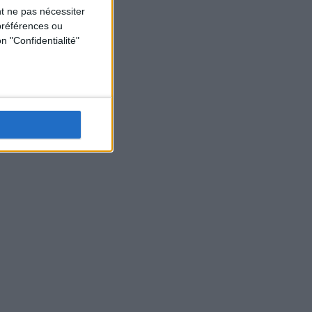
t ne pas nécessiter
préférences ou
n "Confidentialité"