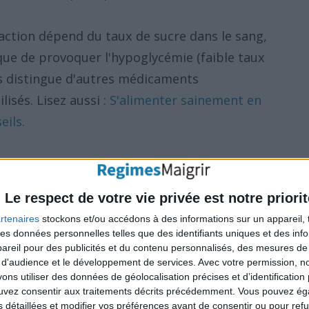
ction dépend du taux de sucre dans le sang,
sque de provoquer l'hypoglycémie (faible taux
les distingue d'autres médicaments
isés. Lisez aussi :
S'alimenter sainement en
eils
.
t à la plupart d'autres médicaments anti-
 En fait, Victoza favorise même la perte de
Le respect de votre vie privée est notre priorit
nts qui peuvent provoquer l'obésité
.
rtenaires
stockons et/ou accédons à des informations sur un appareil, t
 des données personnelles telles que des identifiants uniques et des in
reil pour des publicités et du contenu personnalisés, des mesures de p
 d'audience et le développement de services.
Avec votre permission, n
le recours à un traitement à base
s utiliser des données de géolocalisation précises et d’identification 
isé comme un traitement de première ligne ?
ouvez consentir aux traitements décrits précédemment. Vous pouvez é
s détaillées et modifier vos préférences avant de consentir ou pour ref