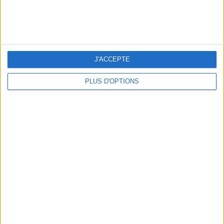
J'ACCEPTE
PLUS D'OPTIONS
8) Eviter les nourritures transformées
Pour lutter contre la constipation, vous devriez
chercher à intégrer le plus d'aliments naturels
possible à votre alimentation, et à
éviter les