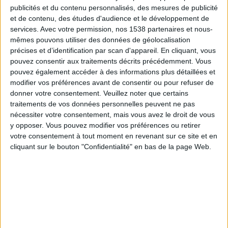
des substances qui suppriment des toxines et aider à
publicités et du contenu personnalisés, des mesures de publicité
et de contenu, des études d'audience et le développement de
les chasser hors du système digestif.
services.
Avec votre permission, nos 1538 partenaires et nous-
mêmes pouvons utiliser des données de géolocalisation
précises et d’identification par scan d'appareil. En cliquant, vous
2) Boire plus d'eau
pouvez consentir aux traitements décrits précédemment. Vous
pouvez également accéder à des informations plus détaillées et
Pour combattre la constipation, votre alimentation
modifier vos préférences avant de consentir ou pour refuser de
donner votre consentement.
Veuillez noter que certains
devrait voir sa part en eau augmenter.
Buvez au
traitements de vos données personnelles peuvent ne pas
moins 8 verres d'eau par jour (que vous ayez soif ou
nécessiter votre consentement, mais vous avez le droit de vous
pas) pour en disposer suffisamment
afin de produire
y opposer. Vous pouvez modifier vos préférences ou retirer
votre consentement à tout moment en revenant sur ce site et en
des excréments moux qui soient faciles à éliminer.
cliquant sur le bouton "Confidentialité" en bas de la page Web.
En effet, la raison pour laquelle
les fibres soulagent la
constipation est qu'ils absorbent de grandes
quantités de fluides
, ajoutant du volume à la selle et
la rendant plus molle et plus facile à passer.