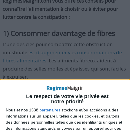
RegimesMaigrir.com vous offre ces conseils pour
connaître l'alimentation à choisir ou à éviter pour
lutter contre la constipation :
1) Consommer davantage de fibres
L'une des clés pour combattre cette obstruction
intestinale
est d'augmenter vos consommations de
fibres alimentaires
. Les aliments fibreux aident à
produire des selles molles et épaisses qui sont faciles
à expulser.
Les haricots, les noix, les grains entiers (riz complet,
Le respect de votre vie privée est
etc.) et les céréales aussi bien que les fruits frais et
notre priorité
légumes (chou, chou de Bruxelles, carottes, etc.)
Nous et nos 1538
partenaires
stockons et/ou accédons à des
informations sur un appareil, telles que les cookies, et traitons
constituent une alimentation riche en fibres et facile
des données personnelles telles que des identifiants uniques et
à trouver
. Les fruits et légumes contiennent en outre
des informations standards envoyées par un appareil pour des