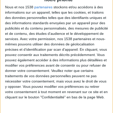
Nous et nos 1538
partenaires
stockons et/ou accédons à des
informations sur un appareil, telles que les cookies, et traitons
des données personnelles telles que des identifiants uniques et
Les produits laitiers font partie des aliments
des informations standards envoyées par un appareil pour des
constipants aussi parce qu'ils manquent de fibres
, et
publicités et du contenu personnalisés, des mesures de publicité
et de contenu, des études d'audience et le développement de
sont une source de protéines appelées caséines qui
services.
Avec votre permission, nos 1538 partenaires et nous-
ralentissent la mobilité de l'intestin. Le lait contient
mêmes pouvons utiliser des données de géolocalisation
trop de mucus et peut se solidifier dans l'intestin,
précises et d’identification par scan d'appareil. En cliquant, vous
pouvez consentir aux traitements décrits précédemment. Vous
rendant la digestion plus difficile.
pouvez également accéder à des informations plus détaillées et
modifier vos préférences avant de consentir ou pour refuser de
Chez les enfants,
la constipation peut parfois être un
donner votre consentement.
Veuillez noter que certains
traitements de vos données personnelles peuvent ne pas
signe d'intolérance au lactose
. Étonnamment, cela
nécessiter votre consentement, mais vous avez le droit de vous
pourrait être le seul signe qui signifie qu'il est
y opposer. Vous pouvez modifier vos préférences ou retirer
important d'aller faire examiner les enfants. Ne
votre consentement à tout moment en revenant sur ce site et en
cliquant sur le bouton "Confidentialité" en bas de la page Web.
mangez donc pas trop de produits laitiers si vous
êtes souvent constipés.