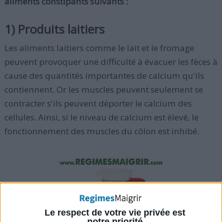
aliments constipants suivants :
1) Produits laitiers
Les aliments laitiers comme le lait et le fromage
peuvent provoquer une difficulté à évacuer les fèces à
cause des quantités importantes de calcium qu'ils
contiennent. Or les muscles peuvent seulement se
contracter s'ils peuvent déporter le calcium des
cellules. Ainsi, si le niveau de calcium est élevé, le
fonctionnement des muscles du côlon est inhibé.
Le respect de votre vie privée est
notre priorité