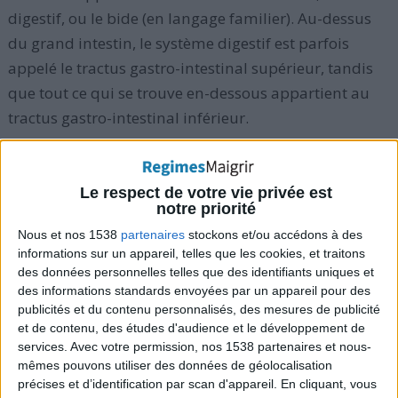
digestif, ou le bide (en langage familier). Au-dessus
du grand intestin, le système digestif est parfois
appelé le tractus gastro-intestinal supérieur, tandis
que tout ce qui se trouve en-dessous appartient au
tractus gastro-intestinal inférieur.
Le tractus possède des parois musculaires qui
propulsent la nourriture le long du tube digestif (un
Le respect de votre vie privée est
notre priorité
processus appelé péristaltisme), la décomposant et
la
Nous et nos 1538
partenaires
stockons et/ou accédons à des
mélangeant avec les sucs digestifs pour une
informations sur un appareil, telles que les cookies, et traitons
absorption optimale
.
des données personnelles telles que des identifiants uniques et
des informations standards envoyées par un appareil pour des
publicités et du contenu personnalisés, des mesures de publicité
et de contenu, des études d'audience et le développement de
services.
Avec votre permission, nos 1538 partenaires et nous-
mêmes pouvons utiliser des données de géolocalisation
précises et d’identification par scan d'appareil. En cliquant, vous