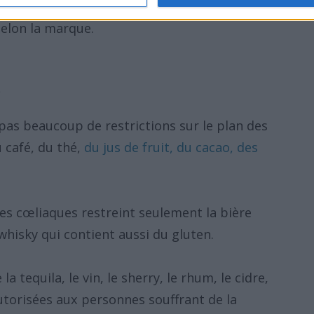
més avec prudence puisque certains peuvent
selon la marque.
as beaucoup de restrictions sur le plan des
 café, du thé,
du jus de fruit, du cacao, des
s cœliaques restreint seulement la bière
 whisky qui contient aussi du gluten.
 tequila, le vin, le sherry, le rhum, le cidre,
torisées aux personnes souffrant de la