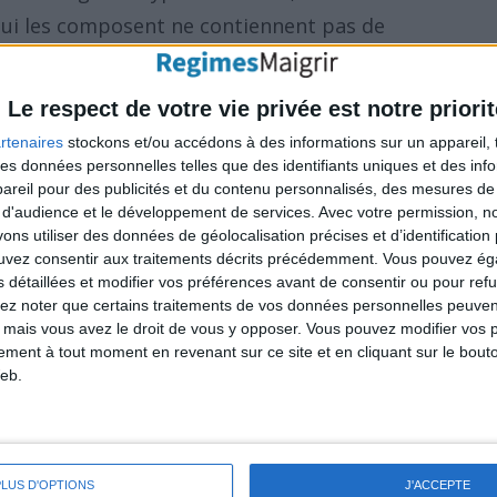
s qui les composent ne contiennent pas de
Le respect de votre vie privée est notre priorit
s, il existe des pains et des pâtes fabriqués à
rtenaires
stockons et/ou accédons à des informations sur un appareil, t
 comme la farine de pomme de terre, la farine
 des données personnelles telles que des identifiants uniques et des in
reil pour des publicités et du contenu personnalisés, des mesures de p
arine d'haricot. Ces farines ne contiennent pas
 d'audience et le développement de services.
Avec votre permission, n
s utiliser des données de géolocalisation précises et d’identification 
ouvez consentir aux traitements décrits précédemment. Vous pouvez é
s détaillées et modifier vos préférences avant de consentir ou pour ref
aise, la moutarde, la sauce de soja ainsi
lez noter que certains traitements de vos données personnelles peuven
 mais vous avez le droit de vous y opposer. Vous pouvez modifier vos 
huiles de légumes mélangés qui contiennent
tement à tout moment en revenant sur ce site et en cliquant sur le bouto
nt du gluten et doivent être évités.
eb.
serve et sauces ainsi que la plupart des
luten et doivent aussi être évités. Même les
PLUS D'OPTIONS
J'ACCEPTE