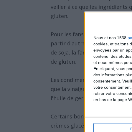
veiller à ce que les ingrédient
gluten.
Pour les fans de pain et de pâte
Nous et nos 1538
pa
partir d'autres types de farine
cookies, et traitons
envoyées par un appa
de soja, la farine de riz et la f
contenu, des études
de gluten.
et nous-mêmes pouvon
En cliquant, vous p
des informations plu
Les condiments comme la mayonn
consentement.
Veuil
votre consentement,
que la vinaigre de malt et les 
retirer votre consen
l'huile de germes de blé apporte
en bas de la page W
Certains bonbons, soupes en con
crèmes glacées contiennent du g