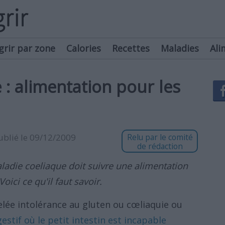
grir par zone
Calories
Recettes
Maladies
Ali
 : alimentation pour les
publié le 09/12/2009
Relu par le comité
de rédaction
ladie coeliaque doit suivre une alimentation
oici ce qu'il faut savoir.
lée intolérance au gluten ou cœliaquie ou
estif où le petit intestin est incapable