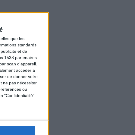
é
elles que les
formations standards
ublicité et de
os 1538 partenaires
par scan d'appareil.
galement accéder à
user de donner votre
t ne pas nécessiter
préférences ou
n "Confidentialité"