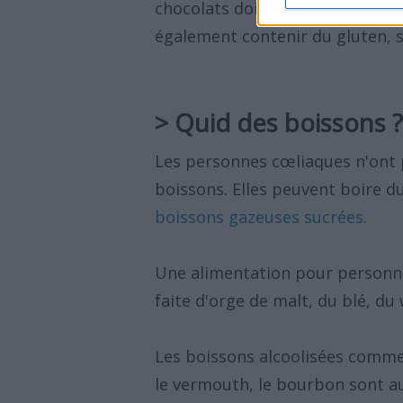
chocolats doivent être consom
également contenir du gluten, 
> Quid des boissons ?
Les personnes cœliaques n'ont p
boissons. Elles peuvent boire du
boissons gazeuses sucrées
.
Une alimentation pour personne
faite d'orge de malt, du blé, du
Les boissons alcoolisées comme la
le vermouth, le bourbon sont au