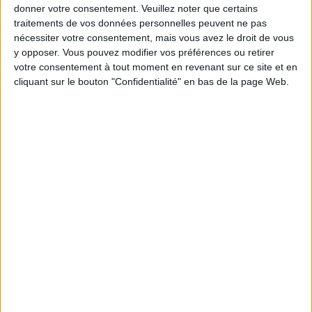
donner votre consentement.
Veuillez noter que certains
traitements de vos données personnelles peuvent ne pas
nécessiter votre consentement, mais vous avez le droit de vous
> Les probiotiques pour garder le
y opposer. Vous pouvez modifier vos préférences ou retirer
côlon en bonne santé
votre consentement à tout moment en revenant sur ce site et en
cliquant sur le bouton "Confidentialité" en bas de la page Web.
En revanche,
quand vous entendez les médecins dire
que les probiotiques aide à la santé intestinale
, ils
ont raison. La variété de yaourt Activia désormais
populaire, manufacturée par Danone, a été testée
cliniquement et des études hors du laboratoire ont
prouvé ses bienfaits.
Il existe beaucoup d'autres probiotiques, sous forme
de :
Aliments naturels,
Additifs alimentaires,
Suppléments.