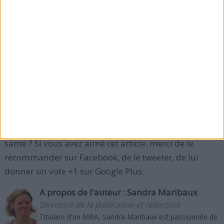
côlon), réduisant ainsi les symptômes.
Contrairement à la colite ulcéreuse, les tissus peuvent
s'infecter par endroits, et non à travers toute la
longueur du gros intestin (il existe donc toujours des
tissus sains). Cela permet de cibler la réparation des
tissus endommagés.
Et vous, comment gardez-vous un côlon en bonne
santé ? Si vous avez aimé cet article, merci de le
recommander sur Facebook, de le tweeter, de lui
donner un vote +1 sur Google Plus.
A propos de l'auteur :
Sandra Maribaux
Directrice de la publication et rédactrice
Titulaire d'un MBA, Sandra Maribaux est passionnée de