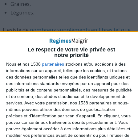
Graines,
Légumes.
Il existe de
nombreux suppléments en fibres tel que
le Métamucil
qui peuvent aider à ménager la vitalité
de votre côlon tant que vous n'en abusez pas.
Le respect de votre vie privée est
notre priorité
Le lavage du gros intestin (aussi connu sous le nom
Nous et nos 1538
partenaires
stockons et/ou accédons à des
informations sur un appareil, telles que les cookies, et traitons
d'irrigation ou d'hydrothérapie du côlon) n'est pas
des données personnelles telles que des identifiants uniques et
essentiel pour le mettre à l'abri des toxines,
des informations standards envoyées par un appareil pour des
contrairement à ce qu'une fausse croyance laisse
publicités et du contenu personnalisés, des mesures de publicité
et de contenu, des études d'audience et le développement de
croire.
Les toxines peuvent s'accumuler dans le gros
services.
Avec votre permission, nos 1538 partenaires et nous-
intestin
, mais cela se produit suite à une maladie qui
mêmes pouvons utiliser des données de géolocalisation
empêche le recours à un nettoyage du côlon de
précises et d’identification par scan d'appareil. En cliquant, vous
pouvez consentir aux traitements décrits précédemment. Vous
toutes les façons. Demandez conseil à votre médecin
pouvez également accéder à des informations plus détaillées et
avant tout.
modifier vos préférences avant de consentir ou pour refuser de