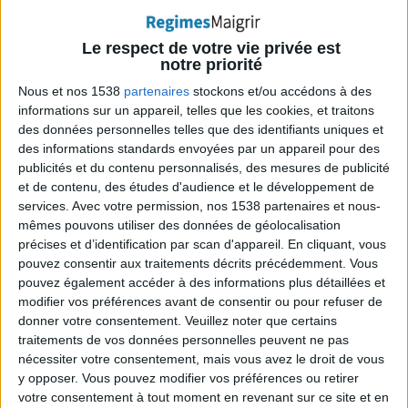
intestin et non le petit intestin.
Le respect de votre vie privée est
notre priorité
Un purgatif précipite l'élimination des restes non
Nous et nos 1538
partenaires
stockons et/ou accédons à des
digérés
, passés à partir du petit intestin, hors du
informations sur un appareil, telles que les cookies, et traitons
corps. C'est pourquoi une personne qui prend ces
des données personnelles telles que des identifiants uniques et
médicaments connaît la diarrhée,
où la matière non
des informations standards envoyées par un appareil pour des
publicités et du contenu personnalisés, des mesures de publicité
digérée s'en va avec beaucoup d'eau
.
et de contenu, des études d'audience et le développement de
services.
Avec votre permission, nos 1538 partenaires et nous-
mêmes pouvons utiliser des données de géolocalisation
> Pourquoi prendre un purgatif laisse
précises et d’identification par scan d'appareil. En cliquant, vous
pouvez consentir aux traitements décrits précédemment. Vous
penser qu'il fait mincir ?
pouvez également accéder à des informations plus détaillées et
modifier vos préférences avant de consentir ou pour refuser de
La diarrhée, que nous venons d'évoquer ci-dessus,
donner votre consentement.
Veuillez noter que certains
signifie une perte de grandes quantités d'eau du
traitements de vos données personnelles peuvent ne pas
corps
, c'est pourquoi les gens sentent qu'ils ont
nécessiter votre consentement, mais vous avez le droit de vous
y opposer. Vous pouvez modifier vos préférences ou retirer
perdu du poids. Le problème est qu'ils ne se rendent
votre consentement à tout moment en revenant sur ce site et en