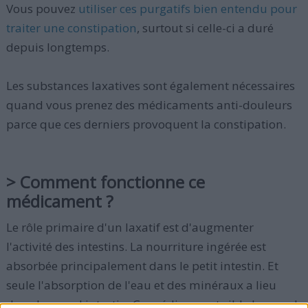
Vous pouvez
utiliser ces purgatifs bien entendu pour
traiter une constipation
, surtout si celle-ci a duré
depuis longtemps.
Les substances laxatives sont également nécessaires
quand vous prenez des médicaments anti-douleurs
parce que ces derniers provoquent la constipation.
> Comment fonctionne ce
médicament ?
Le rôle primaire d'un laxatif est d'augmenter
l'activité des intestins. La nourriture ingérée est
absorbée principalement dans le petit intestin. Et
seule l'absorption de l'eau et des minéraux a lieu
dans le grand intestin. Ce médicament cible le grand