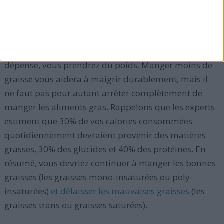
matières grasses apportent autant de calories que
leurs équivalents "non allégés"
.
Si vous mangez plus de calories que votre corps n'en
dépense, vous prendrez du poids. Manger moins de
graisse vous aidera à maigrir durablement, mais il
ne faut pas pour autant arrêter complètement de
manger les aliments gras. Rappelons que les experts
estiment que 30% de vos calories consommées
quotidiennement devraient provenir des matières
grasses, 30% des glucides et 40% des protéines. En
résumé, vous devriez continuer à manger les bonnes
graisses (les graisses mono-insaturées ou poly-
insaturées)
et délaisser les mauvaises graisses
(les
graisses trans ou graisses saturées).