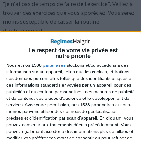
"Je n'ai pas de temps de faire de l'exercice". Veillez à
trouver des exercices que vous appréciez. Vous serez
moins susceptible de casser la routine
d'entraînement.
Essayez de faire de la marche avec des amis, faites
Le respect de votre vie privée est
notre priorité
votre sport d'équipe préféré en salle (football en salle
par exemple), faites des sorties sportives en fin de
Nous et nos 1538
partenaires
stockons et/ou accédons à des
informations sur un appareil, telles que les cookies, et traitons
semaine avec un groupe d'amis, essayez de suivre
des données personnelles telles que des identifiants uniques et
certains cours de sport à votre salle de gym. Une fois
des informations standards envoyées par un appareil pour des
que vous avez commencé à faire de l'exercice
publicités et du contenu personnalisés, des mesures de publicité
et de contenu, des études d'audience et le développement de
régulièrement, vous commencerez à vous réjouir de
services.
Avec votre permission, nos 1538 partenaires et nous-
ses bienfaits positifs sur votre état d'esprit
mêmes pouvons utiliser des données de géolocalisation
également, et vous deviendrez accro à l'exercice
précises et d’identification par scan d'appareil. En cliquant, vous
pouvez consentir aux traitements décrits précédemment. Vous
physique.
pouvez également accéder à des informations plus détaillées et
modifier vos préférences avant de consentir ou pour refuser de