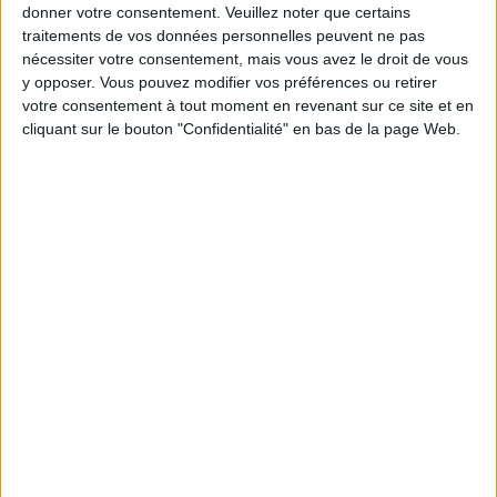
donner votre consentement.
Veuillez noter que certains
2) Faire de la musculation
traitements de vos données personnelles peuvent ne pas
nécessiter votre consentement, mais vous avez le droit de vous
y opposer. Vous pouvez modifier vos préférences ou retirer
Nous avons choisi de parler de la musculation
votre consentement à tout moment en revenant sur ce site et en
séparément des exercices physiques classiques (voir
cliquant sur le bouton "Confidentialité" en bas de la page Web.
stratégie n°1) à cause des avantages significatifs
procurés par la musculation pour perdre du poids de
façon pérenne. L'équation basique est celle-ci : plus
vous avez de tissu musculaire plus vous brûlerez de
calories. C'est pourquoi les meilleurs haltérophiles
doivent manger beaucoup de calories chaque jour
pour maintenir leur poids.
Le muscle est un tissu actif, la graisse n'en est pas un.
Ainsi, le muscle brûle un nombre de calories
significatif chaque jour pour son propre entretien.
Une étude américaine a montré qu'un groupe de