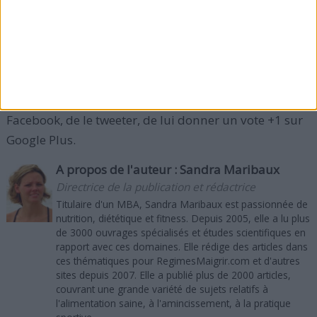
du traitement (24 ou 48 semaines).
Que pensez-vous de ces conseils pour savoir
comment éviter la déshydratation ? Si vous avez
aimé cet article, merci de le recommander sur
Facebook, de le tweeter, de lui donner un vote +1 sur
Google Plus.
A propos de l'auteur :
Sandra Maribaux
Directrice de la publication et rédactrice
Titulaire d'un MBA, Sandra Maribaux est passionnée de
nutrition, diététique et fitness. Depuis 2005, elle a lu plus
de 3000 ouvrages spécialisés et études scientifiques en
rapport avec ces domaines. Elle rédige des articles dans
ces thématiques pour RegimesMaigrir.com et d'autres
sites depuis 2007. Elle a publié plus de 2000 articles,
couvrant une grande variété de sujets relatifs à
l'alimentation saine, à l'amincissement, à la pratique