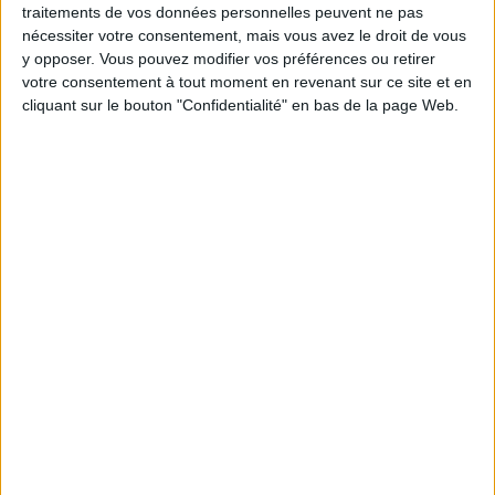
Certaines personnes pourraient croire aussi que pour
traitements de vos données personnelles peuvent ne pas
combattre la rétention d'eau, elles doivent boire
nécessiter votre consentement, mais vous avez le droit de vous
y opposer. Vous pouvez modifier vos préférences ou retirer
moins d'eau et attendre que le corps consomme
votre consentement à tout moment en revenant sur ce site et en
toute sa réserve d'eau afin de perdre du poids en eau,
cliquant sur le bouton "Confidentialité" en bas de la page Web.
s'exposant du coup au risque de déshydratation.
Il
s'agit d'une erreur grave puisque pour lutter contre
la rétention d'eau, il faut entre autres boire beaucoup
d'eau
.
> Comment se produit l'assèchement
?
Lorsque vous faites de l'exercice, vous avez
normalement plus chaud et commencez à transpirer.
La transpiration amène votre système nerveux à
envoyer un signal au cerveau pour dire "Je vais avoir