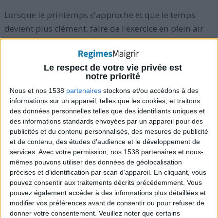
Lorsque le printemps s'approche et que le temps
devient plus clément, faire de l'exercice en plein air
est conseillé. Le problème est que les températures
sont plus chaudes qu'en hiver mais restent
Le respect de votre vie privée est
relativement froides,
ce qui fait souvent oublier un
notre priorité
souci lié à l'exercice physique à prendre très au
Nous et nos 1538
partenaires
stockons et/ou accédons à des
sérieux : la déshydratation
.
informations sur un appareil, telles que les cookies, et traitons
des données personnelles telles que des identifiants uniques et
des informations standards envoyées par un appareil pour des
Des études récentes ont montré que ceux qui font de
publicités et du contenu personnalisés, des mesures de publicité
l'exercice peuvent perdre plus d'eau lorsqu'il fait un
et de contenu, des études d'audience et le développement de
temps plus frais et printanier que pendant n'importe
services.
Avec votre permission, nos 1538 partenaires et nous-
mêmes pouvons utiliser des données de géolocalisation
quel autre moment de l'année. La déshydratation
précises et d’identification par scan d'appareil. En cliquant, vous
guette donc les personnes qui font du sport en plein
pouvez consentir aux traitements décrits précédemment. Vous
air au printemps.
pouvez également accéder à des informations plus détaillées et
modifier vos préférences avant de consentir ou pour refuser de
donner votre consentement.
Veuillez noter que certains