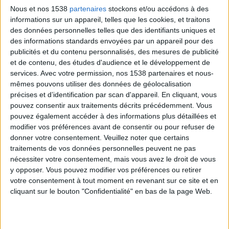
après le dîner. Cet idéal de 5 repas permettra à votre
Nous et nos 1538
partenaires
stockons et/ou accédons à des
métabolisme de brûler brillamment, et votre cerveau
informations sur un appareil, telles que les cookies, et traitons
bénéficiera d'une source d'énergie stable. Ces 5 repas
des données personnelles telles que des identifiants uniques et
des informations standards envoyées par un appareil pour des
vous aideront à rester vifs d'esprit et à l'écart de tout
publicités et du contenu personnalisés, des mesures de publicité
danger lié aux chutes de
taux de sucre dans le sang
,
et de contenu, des études d'audience et le développement de
qui provoquent des envies impulsives de manger (la
services.
Avec votre permission, nos 1538 partenaires et nous-
mêmes pouvons utiliser des données de géolocalisation
plupart du temps des aliments malsains). Lisez aussi
précises et d’identification par scan d'appareil. En cliquant, vous
:
Envie de manger, conseils pour gérer les envies de
pouvez consentir aux traitements décrits précédemment. Vous
manger impulsives
.
pouvez également accéder à des informations plus détaillées et
modifier vos préférences avant de consentir ou pour refuser de
donner votre consentement.
Veuillez noter que certains
traitements de vos données personnelles peuvent ne pas
> Manger des portions de taille plus appropriée pour
nécessiter votre consentement, mais vous avez le droit de vous
y opposer. Vous pouvez modifier vos préférences ou retirer
maigrir
votre consentement à tout moment en revenant sur ce site et en
Quelle quantité devriez-vous manger à chaque repas
cliquant sur le bouton "Confidentialité" en bas de la page Web.
? Commencez en gardant en tête qu'il n'y a pas de
réelle définition d'une taille de portion. Il s'agit