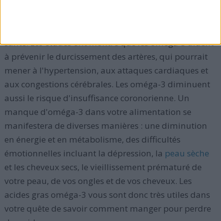
Beaucoup d'études ont montré que les
oméga-3
,
contenus en abondance dans les poissons et les noix
entre autres, sont également cruciaux à une bonne
santé. Les études ont montré que les oméga-3 aident
à prévenir le durcissement des artères, qui pourrait
mener à l'hypertension, aux attaques cardiaques et
aux congestions cérébrales. Les oméga-3 diminuent
aussi le risque d'insuffisance coronorienne. Un
manque d'oméga-3 dans votre alimentation se
manifestera de diverses manières : une diminution
en énergie et en métabolisme, des difficultés
émotionnelles incluant la dépression, la
peau sèche
et les cheveux secs, le vieillissement prématuré de
votre peau, de vos ongles et de vos cheveux. Les
acides gras oméga-3 vous sont donc très utiles dans
votre quête de savoir comment manger pour perdre