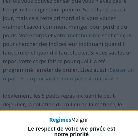
Parfois vous pouvez penser que vous n'avez pas le
temps ni l'énergie pour prendre 5 petits repas par
jour, mais cela reste primordial si vous voulez
vraiment savoir comment manger pour perdre du
poids. Votre corps et votre
métabolisme
sont conçus
pour chercher des indices leur indiquant quand il
faut brûler et quand il faut stocker. Si vous sautez un
repas, votre corps fait ce pour quoi il a été
programmé : arrêter de brûler. Lisez aussi :
Sauter un
repas : Pourquoi sauter un repas est mauvais ?
Idéalement, les 5 petits repas incluent le petit-
déjeuner, la collation du milieu de la matinée, le
déjeuner, la collation du milieu de l'après-midi
(goûter), le dîner. Occasionnellement, vous pourriez
Le respect de votre vie privée est
également déguster un dessert sain et délicieux
notre priorité