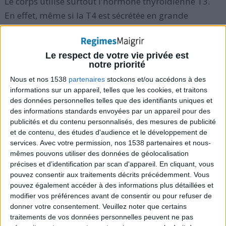
Le corps utilise surtout l'hormone thyroidienne T3.
En effet, même si la T4 est sécrétée en grande
quantité, elle ne devient active que si elles est
transformée en T3 dans les tissus du corps.
Le respect de votre vie privée est
notre priorité
La sécrétion des hormones thyroidiennes est gérée
Nous et nos 1538
partenaires
stockons et/ou accédons à des
par une autre hormone appelée la thyréostimuline
informations sur un appareil, telles que les cookies, et traitons
(TSH). La TSH est produite par l'hypophyse, une
des données personnelles telles que des identifiants uniques et
des informations standards envoyées par un appareil pour des
glande qui gère par ailleurs toutes les hormones du
publicités et du contenu personnalisés, des mesures de publicité
corps.
et de contenu, des études d'audience et le développement de
services.
Avec votre permission, nos 1538 partenaires et nous-
mêmes pouvons utiliser des données de géolocalisation
La fabrication des hormones de la thyroide ne
précises et d’identification par scan d'appareil. En cliquant, vous
dépend pas que de l'hypophyse mais aussi de l'iode
pouvez consentir aux traitements décrits précédemment. Vous
naturel. On trouve l'iode dans les crustacés, les
pouvez également accéder à des informations plus détaillées et
modifier vos préférences avant de consentir ou pour refuser de
poissons, les algues, les haricots verts, le soja, les
donner votre consentement.
Veuillez noter que certains
laitages, etc.
Une alimentation saine et équilibrée
traitements de vos données personnelles peuvent ne pas