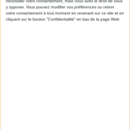
vous apporte une quantité suffisante d'iode
.
nécessiter votre consentement, mais vous avez le droit de vous
y opposer. Vous pouvez modifier vos préférences ou retirer
votre consentement à tout moment en revenant sur ce site et en
La glande thyroïde peut mal fonctionner
cliquant sur le bouton "Confidentialité" en bas de la page Web.
(hyperthyroïdie, hypothyroïdie, goitres) et impacter
négativement divers aspects de notre santé (poids,
peau, cœur, humeur, température du corps, système
digestif, libido, etc.).
Les problèmes de
dysfonctionnement de la thyroïde concernent plus de
6 millions de français
.
On parle d'hyperthyroïdie lorsque la glande thyroïde
produit trop d'hormones thyroïdiennes.
On parle
d'hypothyroïdie quand au contraire la glande
thyroïde ne produit pas assez d'hormones
thyroidiennes
.