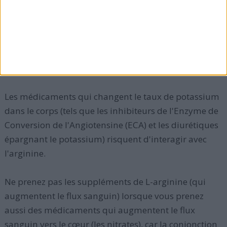
Les anti-inflammatoires sans stéroïdes ou d'autres
médicaments qui sont difficiles à supporter par
l'estomac ne devraient pas être mélangés avec la L-
arginine. Lisez aussi :
Laxatif : prendre des laxatifs
pour maigrir est-il dangereux ?
Les médicaments qui changent le taux de potassium
dans le corps (tels que les inhibiteurs de l'Enzyme de
Conversion de l'Angiotensine (ECA) et les diurétiques
épargnant le potassium) risquent d'interagir avec
l'arginine.
Ne prenez pas les suppléments de L-arginine (qui
augmentent le flux sanguin) lorsque vous prenez
aussi des médicaments qui augmentent le flux
sanguin vers le cœur (les nitrates), car la conjonction