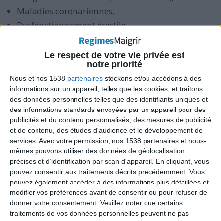
Maladies coronariennes,
Dysfonctionnement érectile,
Insuffisance cardiaque,
Claudication intermittente (maladie vasculaire
Le respect de votre vie privée est
notre priorité
périphérique),
Nous et nos 1538
partenaires
stockons et/ou accédons à des
Cystite interstitielle (qui concerne surtout les
informations sur un appareil, telles que les cookies, et traitons
femmes),
des données personnelles telles que des identifiants uniques et
Hypertension,
des informations standards envoyées par un appareil pour des
publicités et du contenu personnalisés, des mesures de publicité
Gonflement des vaisseaux sanguins qui provoque
et de contenu, des études d'audience et le développement de
des maux de tête (céphalées vasculaires).
services.
Avec votre permission, nos 1538 partenaires et nous-
mêmes pouvons utiliser des données de géolocalisation
précises et d’identification par scan d'appareil. En cliquant, vous
Lisez aussi : "
Aliments sains pour le cœur, pour
pouvez consentir aux traitements décrits précédemment. Vous
garder le cœur en bonne santé
" et "
Hypertension :
pouvez également accéder à des informations plus détaillées et
alimentation pour lutter contre l'hypertension
".
modifier vos préférences avant de consentir ou pour refuser de
donner votre consentement.
Veuillez noter que certains
traitements de vos données personnelles peuvent ne pas
3) Soigner l'alcalose métabolique (sous surveillance