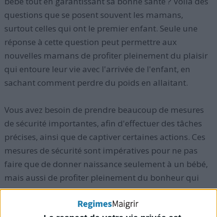
bébé tout en garantissant sa bonne santé ? Voilà des
questions que se posent souvent les mamans,
surtout celles qui ont le premier enfant. Seule une
réponse à cette question peut permettre aux
nouvelles mamans de profiter pleinement du plaisir
qui entoure leur vie avec l'arrivée de l'enfant, en
sachant comment perdre du poids en allaitant.
Vous avez besoin de prendre beaucoup de mesures
de sécurité importantes, afin d'effectuer des tâches
précises, ainsi que de captiver certaines actions. Ces
mesures de sécurité sont impératives pour ne pas
faire que de donner naissance seulement à un bébé,
mais aussi de profiter pleinement du bonheur qui
suit un accouchement, en sachant que vous pouvez
maigrir en allaitant.