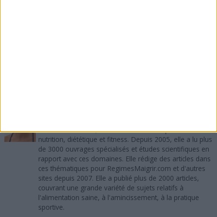
Que pensez-vous de ces précautions pour maigrir en
allaitant ? Si vous êtes une mère qui avait déjà
obtenu une perte de poids grâce à l'allaitement,
partagez votre expérience couronnée de succès. Si
vous avez aimé cet article, merci de le recommander
sur Facebook, de le tweeter, de lui donner un vote +1
sur Google Plus.
A propos de l'auteur :
Sandra Maribaux
Directrice de la publication et rédactrice
Titulaire d'un MBA, Sandra Maribaux est passionnée de
nutrition, diététique et fitness. Depuis 2005, elle a lu plus
de 3000 ouvrages spécialisés et études scientifiques en
rapport avec ces domaines. Elle rédige des articles dans
ces thématiques pour RegimesMaigrir.com et d'autres
sites depuis 2007. Elle a publié plus de 2000 articles,
couvrant une grande variété de sujets relatifs à
l'alimentation saine, à l'amincissement, à la pratique
sportive.