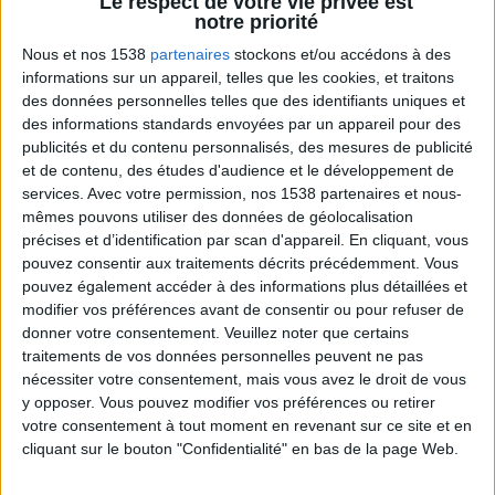
Le respect de votre vie privée est
notre priorité
Les mesures de sécurité suivantes doivent être prises
Nous et nos 1538
partenaires
stockons et/ou accédons à des
si vous souhaitez obtenir une perte de poids avec
informations sur un appareil, telles que les cookies, et traitons
l'allaitement :
des données personnelles telles que des identifiants uniques et
des informations standards envoyées par un appareil pour des
publicités et du contenu personnalisés, des mesures de publicité
1) Dès le début de votre grossesse,
et de contenu, des études d'audience et le développement de
rappelez vous que vous allez
services.
Avec votre permission, nos 1538 partenaires et nous-
obligatoirement prendre toutes sortes
mêmes pouvons utiliser des données de géolocalisation
précises et d’identification par scan d'appareil. En cliquant, vous
de poids au cours des neuf mois de
pouvez consentir aux traitements décrits précédemment. Vous
grossesse
pouvez également accéder à des informations plus détaillées et
modifier vos préférences avant de consentir ou pour refuser de
Ces prises de poids sont variables d'une mère à une
donner votre consentement.
Veuillez noter que certains
autre et sont essentielles dans le but de faire prendre
traitements de vos données personnelles peuvent ne pas
nécessiter votre consentement, mais vous avez le droit de vous
du poids au bébé. Si vous ne prenez pas de poids,
y opposer. Vous pouvez modifier vos préférences ou retirer
votre enfant ne pourra pas prendre de poids
votre consentement à tout moment en revenant sur ce site et en
correctement non plus. Ainsi, il ne faut pas essayer à
cliquant sur le bouton "Confidentialité" en bas de la page Web.
tout prix de ne pas prendre du poids pendant la