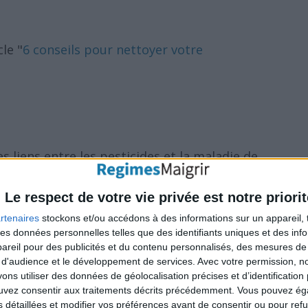
le "
6 conseils pour nettoyer votre
 liens entre les pesticides et la maladie de
t le travail à des pesticides fait plus que
Le respect de votre vie privée est notre priorit
d'Alzheimer, selon une étude française.
rtenaires
stockons et/ou accédons à des informations sur un appareil, t
 des données personnelles telles que des identifiants uniques et des in
diquent un affaiblissement de la mémoire et
reil pour des publicités et du contenu personnalisés, des mesures de p
nne est exposée à différents types de
 d'audience et le développement de services.
Avec votre permission, n
s utiliser des données de géolocalisation précises et d’identification 
ouvez consentir aux traitements décrits précédemment. Vous pouvez é
s détaillées et modifier vos préférences avant de consentir ou pour ref