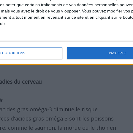
lez noter que certains traitements de vos données personnelles peuven
le "
Style de vie plus sain, 10 astuces pour
 mais vous avez le droit de vous y opposer. Vous pouvez modifier vos 
tement à tout moment en revenant sur ce site et en cliquant sur le bouto
eb.
sses saturées triple le risque de démence.
PLUS D'OPTIONS
J'ACCEPTE
adies du cerveau
s
acides gras oméga-3 diminue le risque
rces d'acides gras oméga-3 sont les poissons
re, comme le saumon, la morue ou le thon en