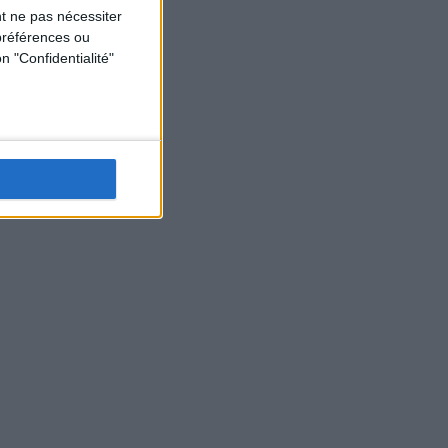
t ne pas nécessiter
préférences ou
n "Confidentialité"