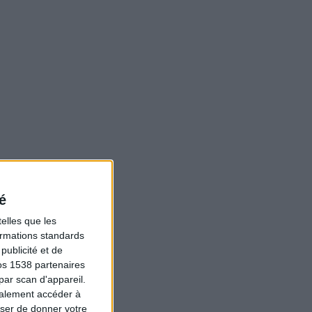
é
elles que les
formations standards
ublicité et de
os 1538 partenaires
par scan d'appareil.
galement accéder à
user de donner votre