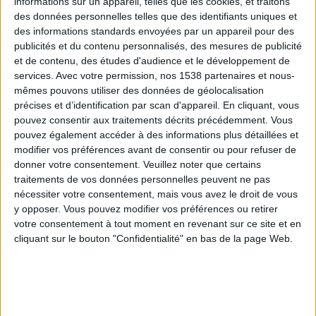
informations sur un appareil, telles que les cookies, et traitons
Une suppression du sucre, que vous pouvez
des données personnelles telles que des identifiants uniques et
remplacer par du miel,
des informations standards envoyées par un appareil pour des
publicités et du contenu personnalisés, des mesures de publicité
En faible quantité, des produits d'origine animale :
et de contenu, des études d'audience et le développement de
une faible consommation de viande rouge, sauf un
services.
Avec votre permission, nos 1538 partenaires et nous-
peu de viande ovine, mais une forte consommation
mêmes pouvons utiliser des données de géolocalisation
précises et d’identification par scan d'appareil. En cliquant, vous
de poisson,
pouvez consentir aux traitements décrits précédemment. Vous
Des lipides ajoutés sous forme quasi exclusive
pouvez également accéder à des informations plus détaillées et
d'huile d'olive
(en condiment ou support de cuisson
modifier vos préférences avant de consentir ou pour refuser de
donner votre consentement.
Veuillez noter que certains
et élément de recettes), dont la principale qualité
traitements de vos données personnelles peuvent ne pas
est sa teneur en acides gras mono-insaturés,
dont
nécessiter votre consentement, mais vous avez le droit de vous
l'acide oléique (oméga-9)
. Cet acide est absorbé
y opposer. Vous pouvez modifier vos préférences ou retirer
votre consentement à tout moment en revenant sur ce site et en
rapidement par le tube digestif. Il stimule la
cliquant sur le bouton "Confidentialité" en bas de la page Web.
production de la bile et favorise donc la digestion,
Une faible quantité d'acides gras saturés : très peu
de lait et de beurre ou margarine (à remplacer par
de l'huile d'olive, même en pâtisserie), mais des