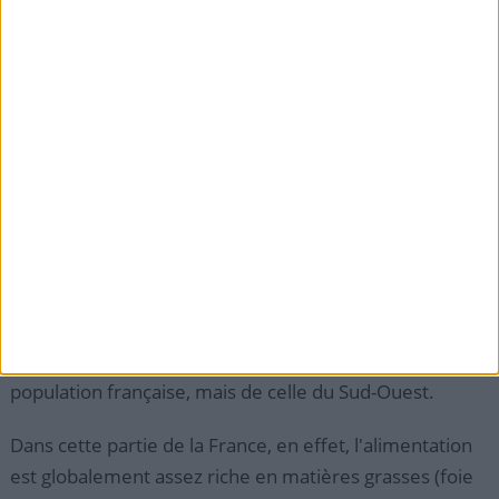
vitamine D, ou, à la limite, sur les suppléments.
Sinon,
une carence en vitamine D est possible
. Pour ces gens
des pays nordiques, suivre le régime méditerranéen
semble donc très difficile.
> Le saviez-vous ?
a) Le paradoxe français est l'expression qu'emploient
les Anglo-Saxons et les diététiciens face à une
apparente contradiction entre la pratique alimentaire
des français et leur santé.
Il ne s'agit en fait pas de l'alimentation de toute la
population française, mais de celle du Sud-Ouest.
Dans cette partie de la France, en effet, l'alimentation
est globalement assez riche en matières grasses (foie