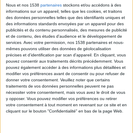
plus
.
Nous et nos 1538
partenaires
stockons et/ou accédons à des
Une personne souffrant de déséquilibres
informations sur un appareil, telles que les cookies, et traitons
des données personnelles telles que des identifiants uniques et
hormonaux passagers (pendant la grossesse
ou à
des informations standards envoyées par un appareil pour des
certains moments pendant la menstruation
).
publicités et du contenu personnalisés, des mesures de publicité
Un programme sportif intense peut accroître
et de contenu, des études d'audience et le développement de
services.
Avec votre permission, nos 1538 partenaires et nous-
l'appétit.
mêmes pouvons utiliser des données de géolocalisation
Une personne qui vient de récupérer d'une
précises et d’identification par scan d'appareil. En cliquant, vous
maladie peut aussi ressentir le désir de manger.
pouvez consentir aux traitements décrits précédemment. Vous
pouvez également accéder à des informations plus détaillées et
modifier vos préférences avant de consentir ou pour refuser de
Mais quand l'appétit est trop important,
faisant
donner votre consentement.
Veuillez noter que certains
manger trop de manière très fréquente
, cela peut
traitements de vos données personnelles peuvent ne pas
nécessiter votre consentement, mais vous avez le droit de vous
refléter un problème de santé sous-jacent qui doit
y opposer. Vous pouvez modifier vos préférences ou retirer
être traité.
votre consentement à tout moment en revenant sur ce site et en
cliquant sur le bouton "Confidentialité" en bas de la page Web.
Un polyphagique présente un comportement