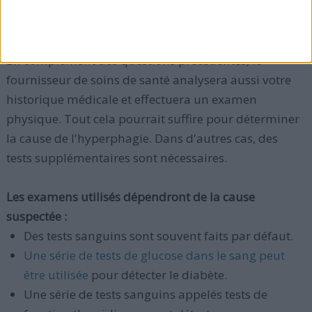
herbes vous pourriez être en train de prendre,
si vous avez d'autres symptômes.
En complément des questions précédentes, le
fournisseur de soins de santé analysera aussi votre
historique médicale et effectuera un examen
physique. Tout cela pourrait suffire pour déterminer
la cause de l'hyperphagie. Dans d'autres cas, des
tests supplémentaires sont nécessaires.
Les examens utilisés dépendront de la cause
suspectée :
Des tests sanguins sont souvent faits par défaut.
Une série de tests de glucose dans le sang peut
être utilisée
pour détecter le diabète.
Une série de tests sanguins appelés tests de