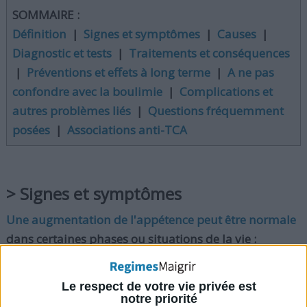
SOMMAIRE :
Définition
|
Signes et symptômes
|
Causes
|
Diagnostic et tests
|
Traitements et conséquences
|
Préventions et effets à long terme
|
A ne pas
confondre avec la boulimie
|
Complications et
autres problèmes liés
|
Questions fréquemment
posées
|
Associations anti-TCA
> Signes et symptômes
Une augmentation de l'appétence peut être normale
dans certaines phases ou situations de la vie :
Un enfant ou adolescent en train de grandir
mangera davantage pour supporter sa croissance.
Le respect de votre vie privée est
Une femme enceinte peut avoir envie de manger
notre priorité