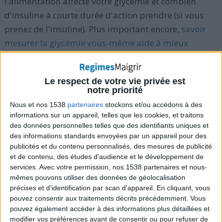
l'alimentation affecte votre glycémie et combien
d'insuline à courte durée d'action prendre (si vous
prenez de l'insuline). Plus important encore,
savoir
mesurer la glycémie vous-même aide à mieux
contrôler le diabète dans votre vie
.
Le respect de votre vie privée est
notre priorité
> Pourquoi avez-vous besoin de
Nous et nos 1538
partenaires
stockons et/ou accédons à des
surveiller votre taux de sucre sanguin
informations sur un appareil, telles que les cookies, et traitons
?
des données personnelles telles que des identifiants uniques et
des informations standards envoyées par un appareil pour des
La surveillance de votre taux de sucre sanguin (aussi
publicités et du contenu personnalisés, des mesures de publicité
et de contenu, des études d'audience et le développement de
appelé le taux de glucose sanguin) peut vous aider à
services.
Avec votre permission, nos 1538 partenaires et nous-
mieux prendre soin de votre diabète. Vérifier votre
mêmes pouvons utiliser des données de géolocalisation
glycémie vous aidera à apprendre comment la
précises et d’identification par scan d'appareil. En cliquant, vous
pouvez consentir aux traitements décrits précédemment. Vous
nourriture, le niveau d'activité physique, le stress, les
pouvez également accéder à des informations plus détaillées et
médicaments et l'insuline affectent votre taux de
modifier vos préférences avant de consentir ou pour refuser de