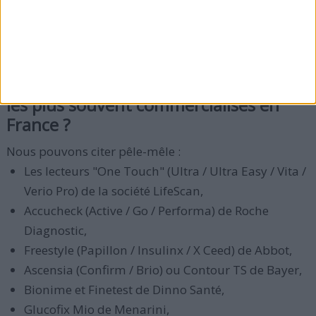
(qui est capable de faire perdre plus de poids que
Xenical)
.
> Quels sont les lecteurs de glycémie
les plus souvent commercialisés en
France ?
Nous pouvons citer pêle-mêle :
Les lecteurs "One Touch" (Ultra / Ultra Easy / Vita /
Verio Pro) de la société LifeScan,
Accucheck (Active / Go / Performa) de Roche
Diagnostic,
Freestyle (Papillon / Insulinx / X Ceed) de Abbot,
Ascensia (Confirm / Brio) ou Contour TS de Bayer,
Bionime et Finetest de Dinno Santé,
Glucofix Mio de Menarini,