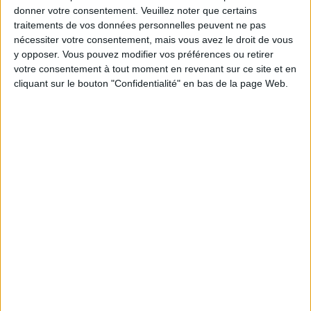
glucose sanguin. Cette information vous aidera à
donner votre consentement.
Veuillez noter que certains
traitements de vos données personnelles peuvent ne pas
rester en bonne santé, et à prévenir ou à retarder des
nécessiter votre consentement, mais vous avez le droit de vous
complications liées au diabète comme la cécité et
y opposer. Vous pouvez modifier vos préférences ou retirer
l'insuffisance rénale.
votre consentement à tout moment en revenant sur ce site et en
cliquant sur le bouton "Confidentialité" en bas de la page Web.
> De quels équipements avez-vous
besoin ?
Vous aurez besoin d'un glucomètre (qui fonctionne
souvent avec une aiguille que vous piquez au bout
d'un doigt), des tampons alcoolisés, de lancettes (il
s'agit de la fléchette qui pique le doigt et que vous
devez changer régulièrement) stériles, des
bandelettes de test stériles. Notons que le glucomètre
est aussi appelé glycomètre ou lecteur de glycémie.