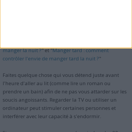
Supprimer l'anxiété qui précède le sommeil et
vous rassurant que vous allez dormir ou en vous
distrayant,
Utiliser le lit uniquement pour dormir.
Lisez aussi : "
Quels sont les meilleurs aliments pour
manger la nuit ?
" et "
Manger tard : comment
contrôler l'envie de manger tard la nuit ?
"
Faites quelque chose qui vous détend juste avant
l'heure d'aller au lit (comme lire un roman ou
prendre un bain) afin de ne pas vous attarder sur les
soucis angoissants. Regarder la TV ou utiliser un
ordinateur peut stimuler certaines personnes et
interférer avec leur capacité à s'endormir.