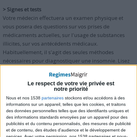
> Signes et tests
Votre médecin effectuera un examen physique et
vous posera des questions sur vos prises de
médicaments actuelles, sur l'usage de substances
illicites, sur vos antécédents médicaux.
Habituellement, il s'agit des seules méthodes
nécessaires pour diagnostiquer une insomnie. Lisez
aussi :
La résistance à l'insuline augmenterait avec le
manque de sommeil
.
Le respect de votre vie privée est
notre priorité
Une polysomnographie (un examen médical du
Nous et nos 1538
partenaires
stockons et/ou accédons à des
sommeil d'un patient, mené sur une nuit entière)
informations sur un appareil, telles que les cookies, et traitons
des données personnelles telles que des identifiants uniques et
peut aider à trouver d'autres types de troubles du
des informations standards envoyées par un appareil pour des
sommeil (comme l'apnée du sommeil). Lisez aussi :
publicités et du contenu personnalisés, des mesures de publicité
Travail de nuit : comment maigrir quand vous
et de contenu, des études d'audience et le développement de
services.
Avec votre permission, nos 1538 partenaires et nous-