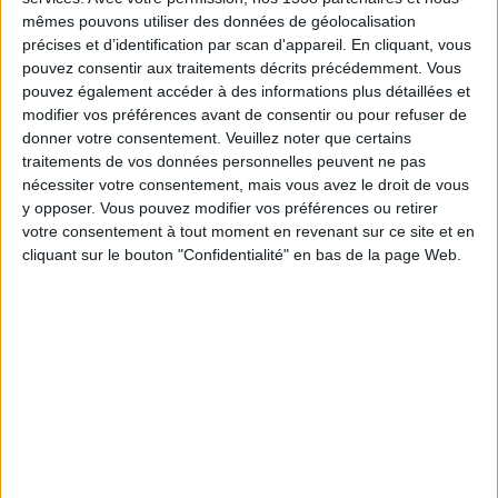
travaillez de nuit ?
mêmes pouvons utiliser des données de géolocalisation
précises et d’identification par scan d'appareil. En cliquant, vous
pouvez consentir aux traitements décrits précédemment. Vous
pouvez également accéder à des informations plus détaillées et
> Aliments à manger pour prévenir l'insomnie
modifier vos préférences avant de consentir ou pour refuser de
Aliments riches en tryptophane
: ces aliments
donner votre consentement.
Veuillez noter que certains
favorisent le sommeil grâce au tryptophane (qui
traitements de vos données personnelles peuvent ne pas
nécessiter votre consentement, mais vous avez le droit de vous
est converti en un acide aminé appelé L-
y opposer. Vous pouvez modifier vos préférences ou retirer
tryptophane). Le tryptophane est sujet à divers
votre consentement à tout moment en revenant sur ce site et en
changements par des enzymes, poussant le L-
cliquant sur le bouton "Confidentialité" en bas de la page Web.
tryptophane à produire un produit chimique
dans le cerveau appelé sérotonine. La sérotonine
est essentielle pour dormir, elle est familièrement
appelée l'hormone du sommeil. Lisez aussi :
Bonne humeur : 12 aliments à manger pour être
de bonne humeur
.