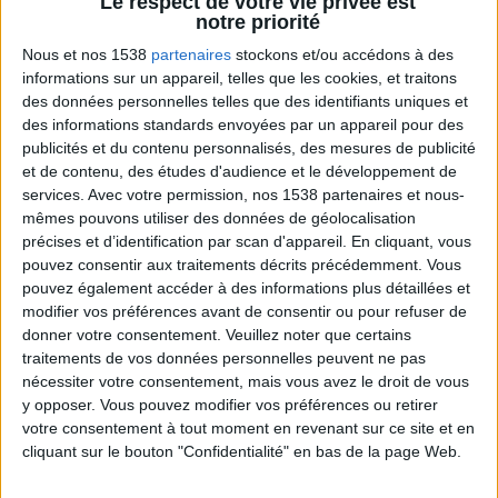
Le corps élimine aussi les toxines à travers les reins,
Le respect de votre vie privée est
notre priorité
les intestins, les poumons, le lymphe et la peau.
Nous et nos 1538
partenaires
stockons et/ou accédons à des
Toutefois, quand cette machine détoxifiante
informations sur un appareil, telles que les cookies, et traitons
naturelle (du corps) est compromise, les impuretés
des données personnelles telles que des identifiants uniques et
ne sont pas filtrées correctement et toutes les cellules
des informations standards envoyées par un appareil pour des
publicités et du contenu personnalisés, des mesures de publicité
du corps sont affectées négativement. Lisez aussi :
et de contenu, des études d'audience et le développement de
Radicaux libres : impacts des radicaux libres sur la
services.
Avec votre permission, nos 1538 partenaires et nous-
santé
.
mêmes pouvons utiliser des données de géolocalisation
précises et d’identification par scan d'appareil. En cliquant, vous
pouvez consentir aux traitements décrits précédemment. Vous
Une détox ou programme détoxifiant peut aider le
pouvez également accéder à des informations plus détaillées et
processus de nettoyage naturel du corps en :
modifier vos préférences avant de consentir ou pour refuser de
donner votre consentement.
Veuillez noter que certains
faisant reposer les organes grâce au
jeûne
,
traitements de vos données personnelles peuvent ne pas
stimulant le foie pour conduire les toxines hors du
nécessiter votre consentement, mais vous avez le droit de vous
corps,
y opposer. Vous pouvez modifier vos préférences ou retirer
votre consentement à tout moment en revenant sur ce site et en
favorisant l'élimination à travers les intestins, les
cliquant sur le bouton "Confidentialité" en bas de la page Web.
reins et la peau,