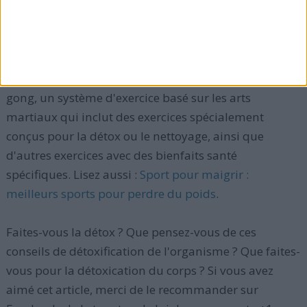
10) Faire de l'exercice pour la détoxication du corps.
Faire du sport
reste le meilleur détoxifiant naturel. Le
yoga ou la corde à sauter sont bons pour la
détoxification de l'organisme, surtout si vous les
faites pendant une heure par jour. Essayez aussi le qi
gong, un système d'exercice basé sur les arts
martiaux qui inclut des exercices spécialement
conçus pour la détox ou le nettoyage, ainsi que
d'autres exercices avec des bienfaits santé
spécifiques. Lisez aussi :
Sport pour maigrir :
meilleurs sports pour perdre du poids
.
Faites-vous la détox ? Que pensez-vous de ces
conseils de détoxification de l'organisme ? Que faites-
vous pour la détoxication du corps ? Si vous avez
aimé cet article, merci de le recommander sur