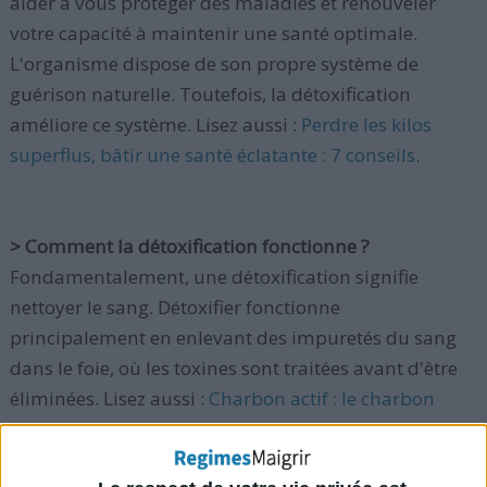
aider à vous protéger des maladies et renouveler
votre capacité à maintenir une santé optimale.
L'organisme dispose de son propre système de
guérison naturelle. Toutefois, la détoxification
améliore ce système. Lisez aussi :
Perdre les kilos
superflus, bâtir une santé éclatante : 7 conseils
.
> Comment la détoxification fonctionne ?
Fondamentalement, une détoxification signifie
nettoyer le sang. Détoxifier fonctionne
principalement en enlevant des impuretés du sang
dans le foie, où les toxines sont traitées avant d'être
éliminées. Lisez aussi :
Charbon actif : le charbon
végétal activé fait-il maigrir ?