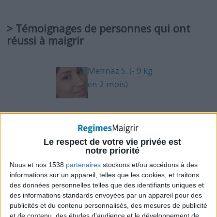
> Témoignages de personnes qui ont
réussi à maigrir
Mehnaz S. (- 9 kg
en 2 mois)
Gaëlle V. (- 21 kg
en 5 mois)
Le respect de votre vie privée est
notre priorité
Nous et nos 1538
partenaires
stockons et/ou accédons à des
informations sur un appareil, telles que les cookies, et traitons
Jennifer A. (- 45 kg
des données personnelles telles que des identifiants uniques et
en 3 ans et 8 mois)
des informations standards envoyées par un appareil pour des
publicités et du contenu personnalisés, des mesures de publicité
et de contenu, des études d'audience et le développement de