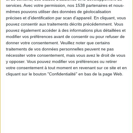
services.
Avec votre permission, nos 1538 partenaires et nous-
Lucie L. (- 18 kg en
mêmes pouvons utiliser des données de géolocalisation
précises et d’identification par scan d'appareil. En cliquant, vous
7 mois)
pouvez consentir aux traitements décrits précédemment. Vous
pouvez également accéder à des informations plus détaillées et
modifier vos préférences avant de consentir ou pour refuser de
donner votre consentement.
Veuillez noter que certains
Mandy P. (- 58 kg
traitements de vos données personnelles peuvent ne pas
en 2 ans)
nécessiter votre consentement, mais vous avez le droit de vous
y opposer. Vous pouvez modifier vos préférences ou retirer
votre consentement à tout moment en revenant sur ce site et en
cliquant sur le bouton "Confidentialité" en bas de la page Web.
Sylvie (- 29 kg en 1
an et 3 mois)
Séverine (- 37 kg
en 5 ans)