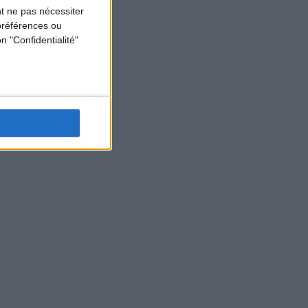
t ne pas nécessiter
préférences ou
n "Confidentialité"