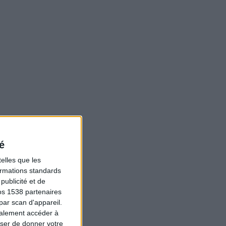
é
elles que les
formations standards
ublicité et de
os 1538 partenaires
par scan d'appareil.
galement accéder à
user de donner votre