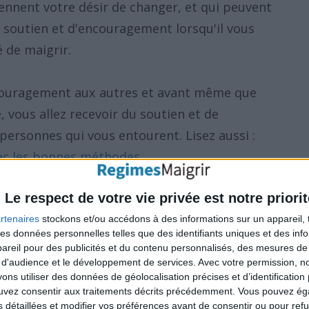
rennent votre désir de changer, et qui peuvent
 soutien et d'encouragement lorsqu'il vous
é de maigrir.
ncouragement aux autres et avant même que
 vous allez recevoir du soutien et de
personnes qui vous entourent. Lisez aussi :
vec les bonnes méthodes
.
Le respect de votre vie privée est notre priorit
RÉVÉLATION POSITIVE (RECADRAGE)
rtenaires
stockons et/ou accédons à des informations sur un appareil, t
 des données personnelles telles que des identifiants uniques et des in
ersonne naturellement positive. Peut-être
reil pour des publicités et du contenu personnalisés, des mesures de p
e comme un verre à moitié vide. Prenez du
 d'audience et le développement de services.
Avec votre permission, n
s utiliser des données de géolocalisation précises et d’identification 
les positifs (comme celui que vous lisez
ouvez consentir aux traitements décrits précédemment. Vous pouvez é
r.com).
s détaillées et modifier vos préférences avant de consentir ou pour ref