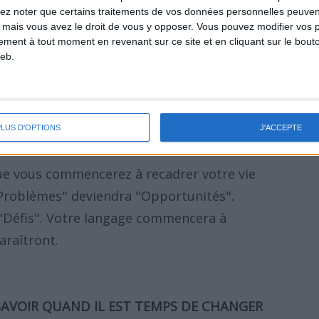
lez noter que certains traitements de vos données personnelles peuven
 mais vous avez le droit de vous y opposer. Vous pouvez modifier vos 
er de l'attitude mentale positive prêchent
tement à tout moment en revenant sur ce site et en cliquant sur le bouto
eb.
 livres qui évoquent l'AMP et lisez les
mulants. Prenez le temps de lire des
sur la remise en forme sur Internet. Lisez
la volonté et maigrir plus facilement
.
PLUS D'OPTIONS
J'ACCEPTE
que vous commencerez à recadrer votre vie
"Problèmes" deviendra "Opportunités".
"Défis". Votre langage commencera à
araîtront.
SAVOIR QUAND IL EST TEMPS DE CHANGER