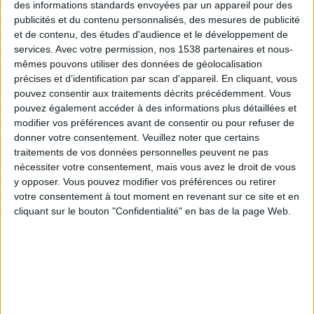
des informations standards envoyées par un appareil pour des
publicités et du contenu personnalisés, des mesures de publicité
En janvier 1990, alors âgée de 15 ans, je pesais 77
et de contenu, des études d'audience et le développement de
kilos. En décembre 1990, je pesais 83 kg. En août
services.
Avec votre permission, nos 1538 partenaires et nous-
mêmes pouvons utiliser des données de géolocalisation
1993, je pesais 94,5 kg.
précises et d’identification par scan d'appareil. En cliquant, vous
pouvez consentir aux traitements décrits précédemment. Vous
A 20 ans (en 1995), j'avais vu une nutritionniste
.
pouvez également accéder à des informations plus détaillées et
modifier vos préférences avant de consentir ou pour refuser de
J'avais perdu 10 kilos avec sa méthode. Mais je les ai
donner votre consentement.
Veuillez noter que certains
repris par la suite. En effet, je trouvais son
traitements de vos données personnelles peuvent ne pas
programme nutritionnel trop strict.
nécessiter votre consentement, mais vous avez le droit de vous
y opposer. Vous pouvez modifier vos préférences ou retirer
votre consentement à tout moment en revenant sur ce site et en
En mars 2012 (à 37 ans), je commence le plan de
cliquant sur le bouton "Confidentialité" en bas de la page Web.
rééquilibrage alimentaire donné par ma
diététicienne.
La méthode de cette professionnelle
marche mieux pour moi
. Voici l'évolution précise de
mon poids à partir de cette date.