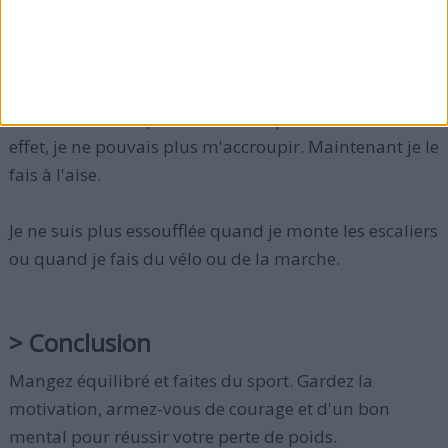
> Quelques anecdotes en rapport avec
ma perte de poids
Avant je demandais toujours à ma fille de
m'emmener des plats dans mon placard du bas. En
effet, je ne pouvais plus m'accroupir. Maintenant je le
fais à l'aise.
Je ne suis plus essoufflée quand je monte les escaliers
ou quand je fais du vélo ou de la marche.
> Conclusion
Mangez équilibré et faites du sport. Gardez la
motivation, armez-vous de courage et d'un bon
mental pour réussir votre perte de poids.