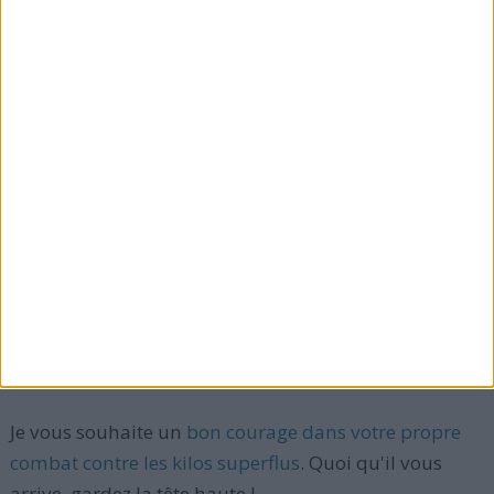
Mon combat n'est pas terminé (
je continue de
surveiller mon alimentation en ce moment
) mais j'ai
pris conscience que la perte de poids est propre à
chacun.
Rien ne doit entacher un objectif fixé. Il faut perdre
du poids pour soi-même et non pas pour un regard
qui vous gêne, car derrière chaque personne il y a un
combat, et derrière chaque combat il y a une victoire
personnelle : celle de la volonté d'être soi-même et
d'attendre le bon moment pour se prendre en main
pour mieux réussir.
Je vous souhaite un
bon courage dans votre propre
combat contre les kilos superflus
. Quoi qu'il vous
arrive, gardez la tête haute !