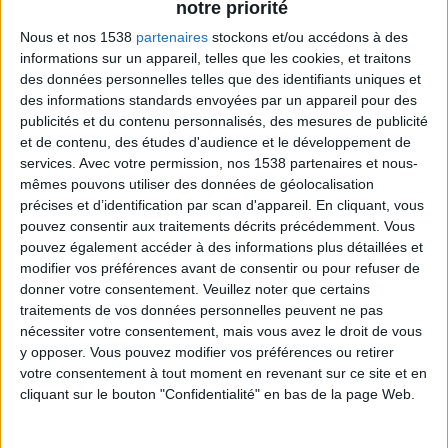
notre priorité
tu vas aller voir ailleurs, et moi je vais rester tout
Nous et nos 1538
partenaires
stockons et/ou accédons à des
seul").
informations sur un appareil, telles que les cookies, et traitons
des données personnelles telles que des identifiants uniques et
des informations standards envoyées par un appareil pour des
Je pense que ma prise de poids était un moyen
publicités et du contenu personnalisés, des mesures de publicité
involontaire de le rassurer,
et moi de me perdre
.
et de contenu, des études d'audience et le développement de
Attention, je n'ai jamais été un canon de beauté mais
services.
Avec votre permission, nos 1538 partenaires et nous-
mêmes pouvons utiliser des données de géolocalisation
juste potable, mais je sentais malgré tout que je ne
précises et d’identification par scan d'appareil. En cliquant, vous
devais pas donner l'impression à mon homme que je
pouvez consentir aux traitements décrits précédemment. Vous
voulais me faire belle (pour chercher un autre
pouvez également accéder à des informations plus détaillées et
modifier vos préférences avant de consentir ou pour refuser de
mari/amant)...
donner votre consentement.
Veuillez noter que certains
traitements de vos données personnelles peuvent ne pas
A un certain moment, je me suis sentie très mal.
nécessiter votre consentement, mais vous avez le droit de vous
y opposer. Vous pouvez modifier vos préférences ou retirer
J'avais le dos en compote, des jambes lourdes, des
votre consentement à tout moment en revenant sur ce site et en
maux de tête, une tension artérielle à 15,6, etc. Ces
cliquant sur le bouton "Confidentialité" en bas de la page Web.
problèmes de santé pesaient sur mon moral,
provoquaient un dégoût de moi-même. Je n'avais