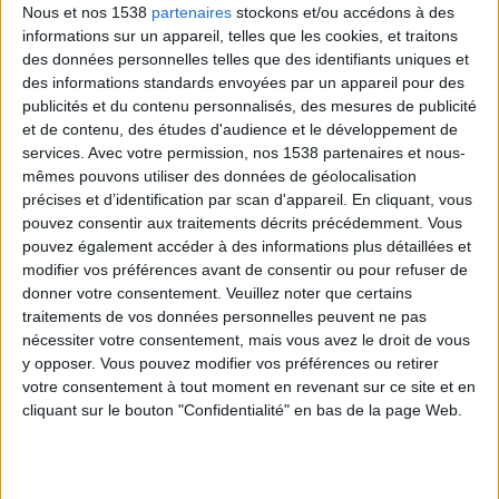
Research Center à Baton Rouge (Etats-Unis).
Nous et nos 1538
partenaires
stockons et/ou accédons à des
informations sur un appareil, telles que les cookies, et traitons
des données personnelles telles que des identifiants uniques et
des informations standards envoyées par un appareil pour des
Si une personne court pendant une heure puis boit
publicités et du contenu personnalisés, des mesures de publicité
et de contenu, des études d'audience et le développement de
un grand verre de café à haute teneur en calories et
services.
Avec votre permission, nos 1538 partenaires et nous-
mange un grand biscuit, elle a probablement
mêmes pouvons utiliser des données de géolocalisation
consommé davantage de calories que ce qu'elle avait
précises et d’identification par scan d'appareil. En cliquant, vous
pouvez consentir aux traitements décrits précédemment. Vous
brûlé, dit le chercheur.
pouvez également accéder à des informations plus détaillées et
modifier vos préférences avant de consentir ou pour refuser de
Pour la dernière étude, Tim Church et ses
donner votre consentement.
Veuillez noter que certains
traitements de vos données personnelles peuvent ne pas
collaborateurs ont recruté 411 femmes en surpoids
nécessiter votre consentement, mais vous avez le droit de vous
ou obèses sédentaires, âgées en moyenne de 57 ans.
y opposer. Vous pouvez modifier vos préférences ou retirer
Les chercheurs ont demandé à certaines de ces
votre consentement à tout moment en revenant sur ce site et en
cliquant sur le bouton "Confidentialité" en bas de la page Web.
femmes de ne pas modifier leur niveau d'activité
physique. Les autres femmes ont été divisées en trois
groupes et ont été demandées de faire différents