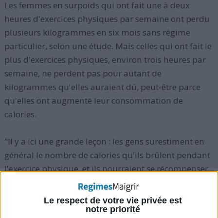
Les femmes en surpoids qui ont fait une à deux
heures d'exercices physiques par semaine ont perdu
plusieurs kilogrammes en six mois sans régime
particulier, selon une étude. Mais celles qui ont fait le
plus d'exercices physiques, environ trois heures par
semaine, ne perdent pas pour autant de
kilogrammes qu'elles auraient dû, peut-être parce
qu'elles ont augmenté leur consommation de
calories.
"Il y a ici une grande leçon : les gens surestiment en
général le nombre de calories qu'ils brûlent pendant
l'exercice physique, et ils pourraient se récompenser
en mangeant davantage", explique le chercheur
principal Tim Church, directeur de la recherche en
Le respect de votre vie privée est
médecine préventive au Pennington Biomedical
notre priorité