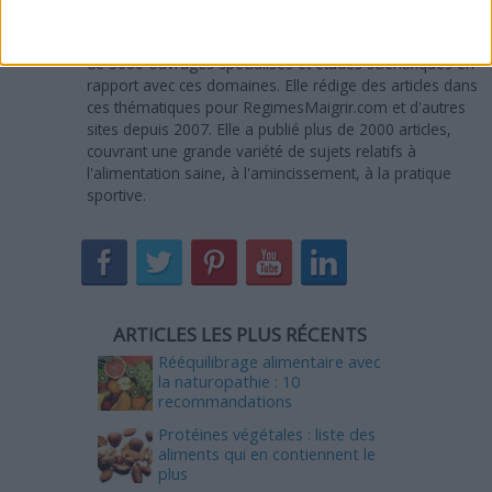
Titulaire d'un MBA, Sandra Maribaux est passionnée de
nutrition, diététique et fitness. Depuis 2005, elle a lu plus
de 3000 ouvrages spécialisés et études scientifiques en
rapport avec ces domaines. Elle rédige des articles dans
ces thématiques pour RegimesMaigrir.com et d'autres
sites depuis 2007. Elle a publié plus de 2000 articles,
couvrant une grande variété de sujets relatifs à
l'alimentation saine, à l'amincissement, à la pratique
sportive.
ARTICLES LES PLUS RÉCENTS
Rééquilibrage alimentaire avec
la naturopathie : 10
recommandations
Protéines végétales : liste des
aliments qui en contiennent le
plus