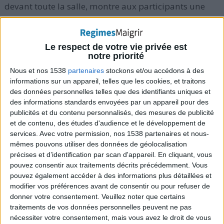
devant toute la salle, montre aux participants une
série de
routines de cyclisme qui stimule l'activité de
rouler en plein air
.
Le respect de votre vie privée est
notre priorité
Une séance d'entraînement commence
Nous et nos 1538
partenaires
stockons et/ou accédons à des
habituellement avec un pédalage lent et à vitesse
informations sur un appareil, telles que les cookies, et traitons
stable avant de monter progressivement en rythme.
des données personnelles telles que des identifiants uniques et
des informations standards envoyées par un appareil pour des
A partir de là, l'instructeur demande aux participants
publicités et du contenu personnalisés, des mesures de publicité
soit de sprinter (pédaler très vite), de grimper (lever le
et de contenu, des études d'audience et le développement de
derrière de la selle et pédaler tout en restant debout
services.
Avec votre permission, nos 1538 partenaires et nous-
mêmes pouvons utiliser des données de géolocalisation
sur la bicyclette) ou de danser (pédaler en s'asseyant
précises et d’identification par scan d'appareil. En cliquant, vous
puis en se levant, par tranches de courtes durées
pouvez consentir aux traitements décrits précédemment. Vous
entre chaque position).
Une session de vélo
pouvez également accéder à des informations plus détaillées et
modifier vos préférences avant de consentir ou pour refuser de
stationnaire se termine par un ralentissement lent et
donner votre consentement.
Veuillez noter que certains
stable
.
traitements de vos données personnelles peuvent ne pas
nécessiter votre consentement, mais vous avez le droit de vous