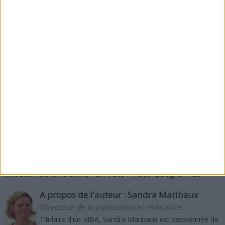
Les instructeurs peuvent vous aider à comprendre la
meilleure position assise pour vous sur ce type de
deux roues, y compris à quelle distance vos genoux
doivent étendre pendant un cycle de rotation et
même comment ajuster les guidons pour améliorer
le confort pendant l'entraînement. Les instructeurs
veulent vous voir vous amuser et faire un bon
entraînement, alors profitez de leur expertise.
Que pensez-vous de faire du vélo stationnaire à la
gym pour maigrir ? Si vous avez aimé cet article,
merci de le recommander sur Facebook, de le
tweeter, de lui donner un vote +1 sur Google Plus.
A propos de l'auteur :
Sandra Maribaux
Directrice de la publication et rédactrice
Titulaire d'un MBA, Sandra Maribaux est passionnée de