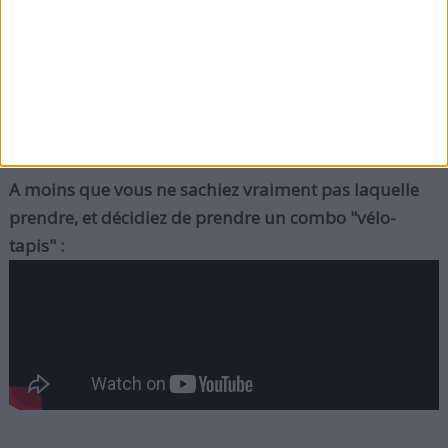
trouverez plus confortables et faciles à utiliser.
Quel que soit votre choix, disent les experts, veillez à
essayer les deux machines avant de décider.
A moins que vous ne sachiez vraiment pas laquelle
prendre, et décidiez de prendre un combo "vélo-
tapis" :