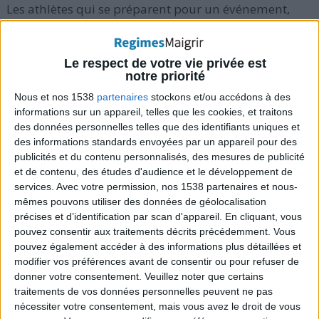
Les athlètes qui se préparent pour un événement,
comme un meeting d'athlétisme ou une simple
course, pourraient préférer le tapis de marche, car ils
Le respect de votre vie privée est
peuvent faire des types d'entraînement spécifiques
notre priorité
en vue de leurs objectifs. Cet instrument fitness est
Nous et nos 1538
partenaires
stockons et/ou accédons à des
idéal pour
se préparer au sprint ou au marathon
, par
informations sur un appareil, telles que les cookies, et traitons
exemple. Sur cet outil de remise en forme, les athlètes
des données personnelles telles que des identifiants uniques et
des informations standards envoyées par un appareil pour des
peuvent se concentrer sur la vitesse ou la longueur de
publicités et du contenu personnalisés, des mesures de publicité
la foulée.
et de contenu, des études d'audience et le développement de
services.
Avec votre permission, nos 1538 partenaires et nous-
mêmes pouvons utiliser des données de géolocalisation
précises et d’identification par scan d'appareil. En cliquant, vous
Question n°2) Quels sont les
pouvez consentir aux traitements décrits précédemment. Vous
inconvénients du tapis roulant ?
pouvez également accéder à des informations plus détaillées et
modifier vos préférences avant de consentir ou pour refuser de
Réponse
: Courir est une activité avec des impacts
donner votre consentement.
Veuillez noter que certains
traitements de vos données personnelles peuvent ne pas
forts, et continuer à battre vos pieds sur la ceinture
nécessiter votre consentement, mais vous avez le droit de vous
de la machine peut stresser les articulations avec le