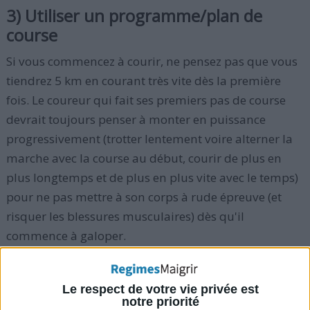
3) Utiliser un programme/plan de
course
Si vous commencez à courir, ne pensez pas que vous
tiendrez 5 km en courant très vite dès la première
fois. Le coureur qui fait ses premiers pas de course
devrait toujours penser à monter en puissance
progressivement (trotter lentement voire alterner la
marche avec la course au début, courir de plus en
plus longtemps et de plus en plus vite avec le temps)
pour ne pas mettre à son corps à rude épreuve (et
risquer les blessures musculaires) dès qu'il
commence à galoper.
Utiliser un programme de course adapté aux
Le respect de votre vie privée est
coureurs débutants est utile pour :
notre priorité