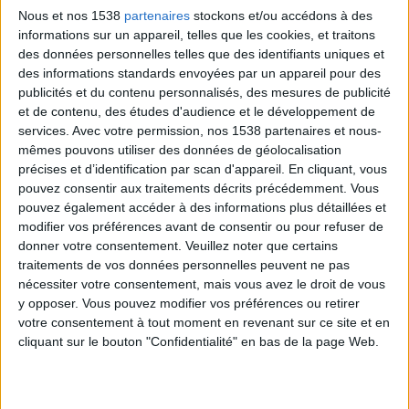
Augmenter la forme physique graduellement,
Nous et nos 1538
partenaires
stockons et/ou accédons à des
Aider à maigrir progressivement,
informations sur un appareil, telles que les cookies, et traitons
Donner un accroissement musculaire lent mais
des données personnelles telles que des identifiants uniques et
des informations standards envoyées par un appareil pour des
sain, ce qui réduit le risque de blessures.
publicités et du contenu personnalisés, des mesures de publicité
et de contenu, des études d'audience et le développement de
Beaucoup trop de coureurs novices commencent à
services.
Avec votre permission, nos 1538 partenaires et nous-
mêmes pouvons utiliser des données de géolocalisation
courir trop longtemps et/ou trop vite dès les premiers
précises et d’identification par scan d'appareil. En cliquant, vous
jours, et sont obligés de s'arrêter quasiment aussitôt
pouvez consentir aux traitements décrits précédemment. Vous
à cause de blessures. Ne faites pas partie des
pouvez également accéder à des informations plus détaillées et
modifier vos préférences avant de consentir ou pour refuser de
coureurs inexpérimentés et trop enthousiastes.
Nous
donner votre consentement.
Veuillez noter que certains
avons suggéré 2 programmes de course dans un
traitements de vos données personnelles peuvent ne pas
autre article
.
nécessiter votre consentement, mais vous avez le droit de vous
y opposer. Vous pouvez modifier vos préférences ou retirer
votre consentement à tout moment en revenant sur ce site et en
cliquant sur le bouton "Confidentialité" en bas de la page Web.
4) Débuter par un programme qui
alterne la marche et la course