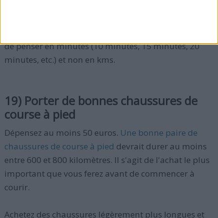
débutants est qu'ils ont tendance à vouloir
augmenter le nombre de kilomètres (1 km, 2 km, 3
km, etc.). Or les coureurs inexpérimentés ont besoin
de penser en minutes (10 minutes, 15 minutes, 20
minutes, etc.) et non en kms.
19) Porter de bonnes chaussures de
course à pied
Dépensez au moins 50 euros.
Une bonne paire de
chaussures de course à pied
devrait durer au moins
entre 600 et 800 kilomètres. Il s'agit de l'achat le plus
important que vous ferez avant de commencer à
courir.
Achetez des chaussures légèrement plus longues et