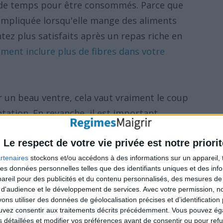
 de temps pour être consommés. Parce que
impliquée lorsqu'elle mange des aliments
ntez plus satisfaits après un repas riche en
mment inclure plus de fibres dans votre
r un beau ventre, cela vaut vraiment le coup
ntation. En revanche, il est important
t mais lentement afin de prévenir les gaz.
Le respect de votre vie privée est notre priorit
ibre toute la journée au lieu d'en prendre en
ement important avec le fibre visqueux, un
rtenaires
stockons et/ou accédons à des informations sur un appareil, t
 des données personnelles telles que des identifiants uniques et des in
ve dans les haricots, l'avoine et l'orge, et qui
reil pour des publicités et du contenu personnalisés, des mesures de p
le taux de cholestérol. Lisez aussi :
Réduire
 d'audience et le développement de services.
Avec votre permission, n
s utiliser des données de géolocalisation précises et d’identification 
ts anti-cholestérol
.
ouvez consentir aux traitements décrits précédemment. Vous pouvez é
s détaillées et modifier vos préférences avant de consentir ou pour ref