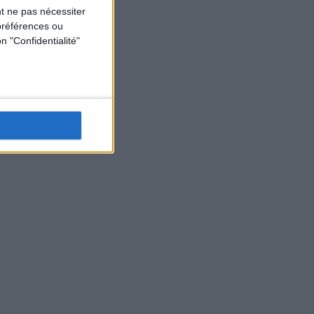
t ne pas nécessiter
préférences ou
n "Confidentialité"