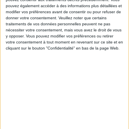
d'une multivitamine ou d'un complément
pouvez également accéder à des informations plus détaillées et
alimentaire enrichi en vitamines :
modifier vos préférences avant de consentir ou pour refuser de
Végétariens qui ne mangent aucun produit
donner votre consentement.
Veuillez noter que certains
animal (végétaliens),
traitements de vos données personnelles peuvent ne pas
nécessiter votre consentement, mais vous avez le droit de vous
Femmes enceintes ou essayant de tomber
y opposer. Vous pouvez modifier vos préférences ou retirer
enceinte,
votre consentement à tout moment en revenant sur ce site et en
Femmes qui allaitent,
cliquant sur le bouton "Confidentialité" en bas de la page Web.
Femmes qui connaissent des règles (cyles
menstruels) abondantes,
Femmes ménopausées,
Personnes qui ont subi une opération chirurgicale
pour maigrir appelée
bypass gastrique
,
Personnes souffrant d'une maladie qui affecte la
manière dont le corps digère la nourriture
(comme les maladies gastro-intestinales,
l'intolérance au lactose
ou les
allergies