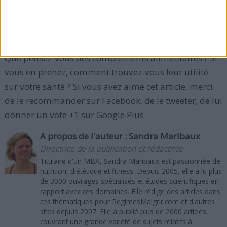
Lisez aussi :
Vitamines pour perdre du poids,
vitamines pour maigrir
.
Que pensez-vous des compléments alimentaires ? Si
vous en prenez, comment trouvez-vous leur utilité
sur votre santé ? Si vous avez aimé cet article, merci
de le recommander sur Facebook, de le tweeter, de lui
donner un vote +1 sur Google Plus.
A propos de l'auteur :
Sandra Maribaux
Directrice de la publication et rédactrice
Titulaire d'un MBA, Sandra Maribaux est passionnée de
nutrition, diététique et fitness. Depuis 2005, elle a lu plus
de 3000 ouvrages spécialisés et études scientifiques en
rapport avec ces domaines. Elle rédige des articles dans
ces thématiques pour RegimesMaigrir.com et d'autres
sites depuis 2007. Elle a publié plus de 2000 articles,
couvrant une grande variété de sujets relatifs à