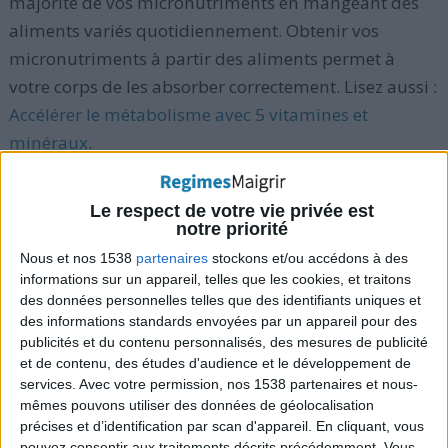
majorité de vos micronutriments en mangeant des
aliments variés quotidiennement. Obtenir vos
micronutriments à partir des aliments permet à
votre corps de les absorber correctement. Lisez aussi :
Accélérer le métabolisme avec 5 vitamines et
minéraux
.
Si vous ne mangez pas une variété d'aliments sains
Le respect de votre vie privée est
(tels que les fruits, légumes, viandes maigres et
notre priorité
poissons, etc.), vous pourriez ne pas obtenir tous les
Nous et nos 1538
partenaires
stockons et/ou accédons à des
micronutriments dont votre corps a besoin. Une
informations sur un appareil, telles que les cookies, et traitons
des données personnelles telles que des identifiants uniques et
multivitamine ou complément alimentaire vitaminé
des informations standards envoyées par un appareil pour des
pourrait aider. Lisez aussi :
Multivitamine : les
publicités et du contenu personnalisés, des mesures de publicité
différents types de multivitamines
.
et de contenu, des études d'audience et le développement de
services.
Avec votre permission, nos 1538 partenaires et nous-
mêmes pouvons utiliser des données de géolocalisation
D'autres personnes pourraient tirer profit de la prise
précises et d’identification par scan d'appareil. En cliquant, vous
pouvez consentir aux traitements décrits précédemment. Vous