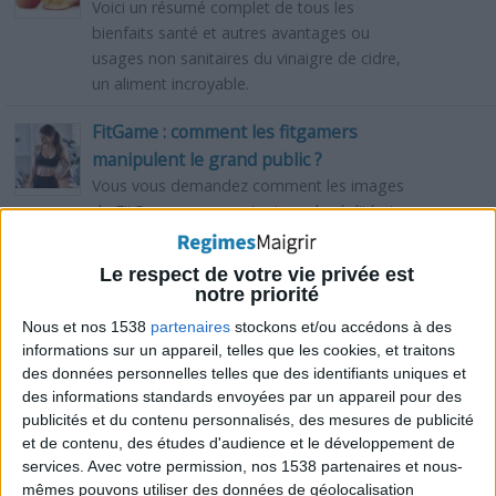
Voici un résumé complet de tous les
bienfaits santé et autres avantages ou
usages non sanitaires du vinaigre de cidre,
un aliment incroyable.
FitGame : comment les fitgamers
manipulent le grand public ?
Vous vous demandez comment les images
du FitGame ne respectent pas la réalité et
manipulent le grand public ? BHC et Jérôme
Cuadrado vous répondent.
Le respect de votre vie privée est
notre priorité
Huile de noix de coco : bienfaits et
Nous et nos 1538
partenaires
stockons et/ou accédons à des
risques de l'huile de coprah
informations sur un appareil, telles que les cookies, et traitons
Cet article vous fera découvrir tous les
des données personnelles telles que des identifiants uniques et
principaux bienfaits et risques de l'huile de
des informations standards envoyées par un appareil pour des
noix de coco qui est aussi appelée l'huile de
publicités et du contenu personnalisés, des mesures de publicité
coprah.
et de contenu, des études d'audience et le développement de
services.
Avec votre permission, nos 1538 partenaires et nous-
Raisin : bienfaits et risques, valeur
mêmes pouvons utiliser des données de géolocalisation