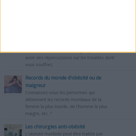
Gardez un bon mental, un esprit sain dans
un corps sain, en consommant les aliments
adéquats. Evitez dans la mesure du possible
les aliments inadaptés.
Divers troubles sanitaires et leurs
solutions alimentaires
Les aliments que vous mangez peuvent
avoir des répercussions sur les troubles dont
vous souffrez.
Records du monde d'obésité ou de
maigreur
Connaissez-vous les personnes qui
détiennent les records mondiaux de la
femme la plus lourde, de l'homme le plus
maigre, etc. ?
Les chirurgies anti-obésité
L'obésité morbide peut être traitée par