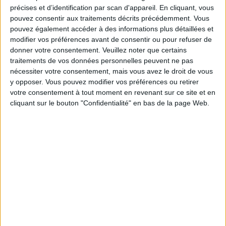
nutritionnelle
précises et d’identification par scan d'appareil. En cliquant, vous
pouvez consentir aux traitements décrits précédemment. Vous
Le raisin fait partie des fruits les plus sains,
pouvez également accéder à des informations plus détaillées et
offrant une excellente valeur nutritionnelle.
modifier vos préférences avant de consentir ou pour refuser de
Découvrez tous les bienfaits et risques de
donner votre consentement.
Veuillez noter que certains
cette baie.
traitements de vos données personnelles peuvent ne pas
nécessiter votre consentement, mais vous avez le droit de vous
Ramadan : menu repas et programme
y opposer. Vous pouvez modifier vos préférences ou retirer
d'entraînement gratuit pour 30 jours
votre consentement à tout moment en revenant sur ce site et en
Vous voulez un menu de repas sains et un
cliquant sur le bouton "Confidentialité" en bas de la page Web.
planning pour rester actifs pendant les
trente jours du Ramadan ? Voici tout ce qu'il
vous faut.
Méthode de la ficelle : test pour savoir si
on est en surpoids en 10 s
Il suffit d'une ficelle pour savoir si vous avez
des kilos en trop au ventre en 10 s. Voici
pourquoi des experts conseillent cette
méthode plutôt que l'IMC.