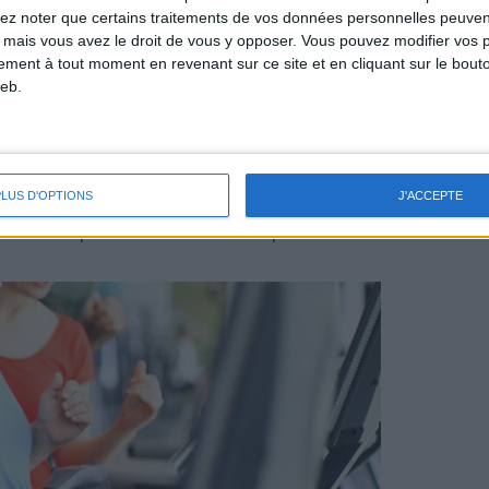
lez noter que certains traitements de vos données personnelles peuven
 mais vous avez le droit de vous y opposer. Vous pouvez modifier vos 
ns spécifiquement cherché à voir si cette
tement à tout moment en revenant sur ce site et en cliquant sur le bouto
eb.
 risque plus élevé de maladie cardiaque et
", a déclaré Mongraw-Chaffin. "L'obésité
 un indicateur stable ou fiable du risque
e : à l'heure actuelle, il n'existe aucun moyen
PLUS D'OPTIONS
J'ACCEPTE
sser et quels autres ne vont pas."