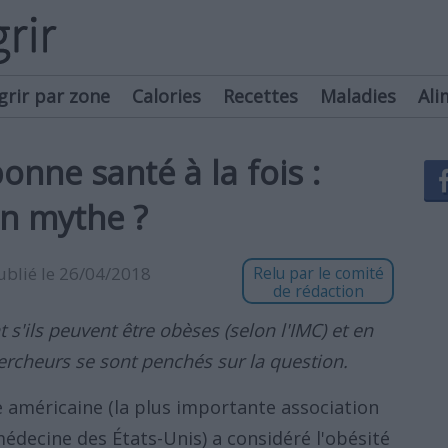
grir par zone
Calories
Recettes
Maladies
Ali
onne santé à la fois :
un mythe ?
publié le 26/04/2018
Relu par le comité
de rédaction
'ils peuvent être obèses (selon l'IMC) et en
ercheurs se sont penchés sur la question.
e américaine (la plus importante association
édecine des États-Unis) a considéré l'obésité