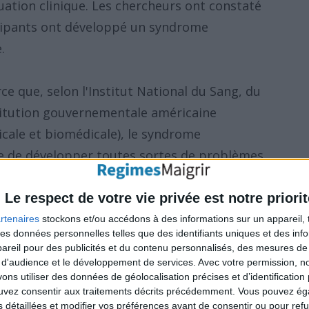
uation clinique. Les chercheurs ont constaté
icipants ont développé un syndrome
.
ce que, selon l'Institut National du Sang, du
itution gouvernementale américaine
cale et biomédicale), le syndrome
e de développer toutes sortes de problèmes
aladies cardiovasculaires, le diabète et les
.
Le respect de votre vie privée est notre priorit
rtenaires
stockons et/ou accédons à des informations sur un appareil, t
 des données personnelles telles que des identifiants uniques et des in
tabli une corrélation directe entre l'OMES et
reil pour des publicités et du contenu personnalisés, des mesures de p
montré un lien entre l'OMES et la probabilité
 d'audience et le développement de services.
Avec votre permission, n
s utiliser des données de géolocalisation précises et d’identification 
yndrome métabolique (en comparaison avec
ouvez consentir aux traitements décrits précédemment. Vous pouvez é
corporel normal).
s détaillées et modifier vos préférences avant de consentir ou pour ref