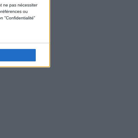
t ne pas nécessiter
préférences ou
n "Confidentialité"