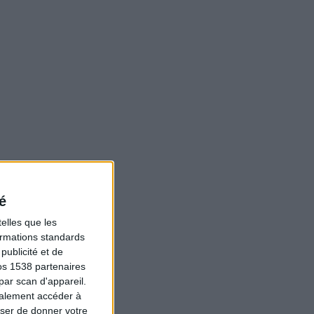
é
elles que les
formations standards
ublicité et de
os 1538 partenaires
par scan d'appareil.
galement accéder à
user de donner votre