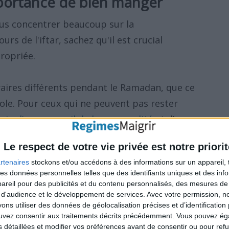
mportance de bien manger
ous concentrer beaucoup sur la
s de l'iftar, sachez qu'il est crucial
ropriée.
aires différents pendant le Ramadan, que ce
école. Pour ceux qui ne peuvent pas rester
soin d'un sommeil de bonne qualité
et d'une
ate pour être capables de jeûner et de
Le respect de votre vie privée est notre priorit
 fatiguer.
rtenaires
stockons et/ou accédons à des informations sur un appareil, t
 des données personnelles telles que des identifiants uniques et des in
tines alimentaires et habitudes de vie
reil pour des publicités et du contenu personnalisés, des mesures de p
 d'audience et le développement de services.
Avec votre permission, n
up de personnes peuvent ne pas
se rendre
s utiliser des données de géolocalisation précises et d’identification 
ent prendre du poids
. Elles n'ont pas le temps
ouvez consentir aux traitements décrits précédemment. Vous pouvez é
s détaillées et modifier vos préférences avant de consentir ou pour ref