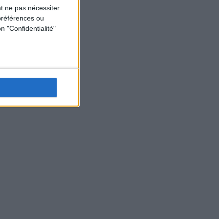
t ne pas nécessiter
préférences ou
n "Confidentialité"