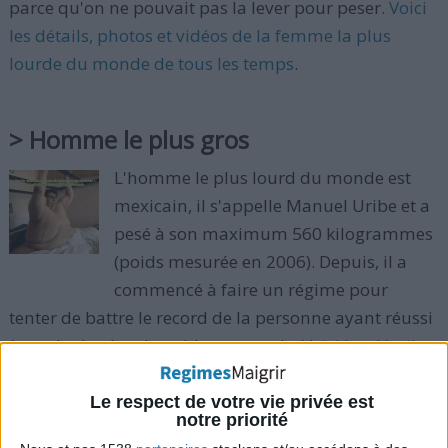
parce qu'on ne pouvait pas la lever pour peser.
Voici
les détails, photos et vidéos de la femme la plus
lourde du monde de tous les temps
.
> Homme le plus gros
L'homme le plus lourd du monde est
mexicain, il s'appelle Manuel Uribe et a
pesé à son maximum 560 kilogrammes
(poids mesurée en 2006). Depuis, il a
commencé à faire un régime pour
tenter de battre le record de la personne ayant réussi
à perdre le plus de poids au monde.
Voici les détails,
photos et vidéos de l'homme le plus massif du
monde
.
Le respect de votre vie privée est
notre priorité