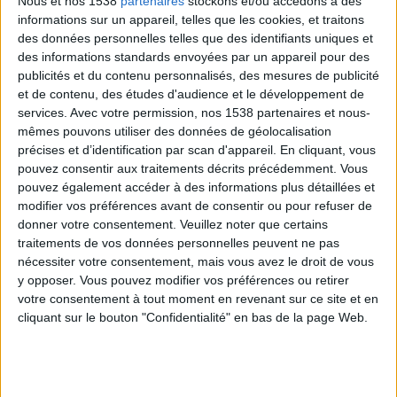
Nous et nos 1538
partenaires
stockons et/ou accédons à des
> Bébé le plus gros
informations sur un appareil, telles que les cookies, et traitons
des données personnelles telles que des identifiants uniques et
Le bébé le plus lourd de l'histoire pesa
des informations standards envoyées par un appareil pour des
publicités et du contenu personnalisés, des mesures de publicité
10,8 kilogrammes (pesage précis) mais
et de contenu, des études d'audience et le développement de
après sa naissance en 1879, il ne
services.
Avec votre permission, nos 1538 partenaires et nous-
survécut que 11 heures. Le bébé le plus
mêmes pouvons utiliser des données de géolocalisation
précises et d’identification par scan d'appareil. En cliquant, vous
lourd du monde depuis les 55 dernières années
pouvez consentir aux traitements décrits précédemment. Vous
s'appelle quant à lui Abkar et pesa 8,7 kilogrammes à
pouvez également accéder à des informations plus détaillées et
sa naissance en Indonésie (il est bien portant).
modifier vos préférences avant de consentir ou pour refuser de
donner votre consentement.
Veuillez noter que certains
Retrouvez les photos et vidéos du bébé le plus lourd
traitements de vos données personnelles peuvent ne pas
du monde ici
.
nécessiter votre consentement, mais vous avez le droit de vous
y opposer. Vous pouvez modifier vos préférences ou retirer
votre consentement à tout moment en revenant sur ce site et en
cliquant sur le bouton "Confidentialité" en bas de la page Web.
> Acteurs ayant le plus grossi pour un
rôle
Un classement de 19 acteurs et actrices