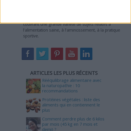
de 3000 ouvrages spécialisés et études scientifiques en
rapport avec ces domaines. Elle rédige des articles dans
ces thématiques pour RegimesMaigrir.com et d'autres
sites depuis 2007. Elle a publié plus de 2000 articles,
couvrant une grande variété de sujets relatifs à
l'alimentation saine, à l'amincissement, à la pratique
sportive.
ARTICLES LES PLUS RÉCENTS
Rééquilibrage alimentaire avec
la naturopathie : 10
recommandations
Protéines végétales : liste des
aliments qui en contiennent le
plus
Comment perdre plus de 6 kilos
par mois (45 kg en 7 mois et
demi) ?