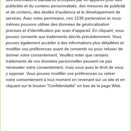
publicités et du contenu personnalisés, des mesures de publicité
Elle resta immobile pendant 8 ans. Elle mangeait
et de contenu, des études d'audience et le développement de
lorsqu'elle était immobile jusqu'à 15 000 calories par
services.
Avec votre permission, nos 1538 partenaires et nous-
mêmes pouvons utiliser des données de géolocalisation
jour (
par exemple 3 pizzas en 40 minutes
, en les
précises et d’identification par scan d'appareil. En cliquant, vous
faisant descendre dans l'estomac par du soda faible
pouvez consentir aux traitements décrits précédemment. Vous
en calories, puis demandait du dessert).
pouvez également accéder à des informations plus détaillées et
modifier vos préférences avant de consentir ou pour refuser de
donner votre consentement.
Veuillez noter que certains
Elle atteignit le poids record de 544 kilogrammes en
traitements de vos données personnelles peuvent ne pas
janvier 1987 (à 44 ans). Son
Indice de Masse
nécessiter votre consentement, mais vous avez le droit de vous
Corporelle (IMC) était de 193,6
(elle mesurait 1,69 m).
y opposer. Vous pouvez modifier vos préférences ou retirer
votre consentement à tout moment en revenant sur ce site et en
Elle se trouvait sur 2 très grands lits renforcés. Son
cliquant sur le bouton "Confidentialité" en bas de la page Web.
tour de poitrine était de 2,5 mètres. "Les gens
venaient me rendre visite, s'asseyaient sur ce qu'ils
croyaient être le lit,
sans savoir qu'il s'agissait des
parties de mon corps
", confia-t-elle.